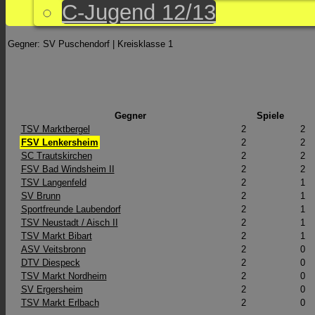
C-Jugend 12/13
Gegner: SV Puschendorf | Kreisklasse 1
Gegner
Spiele
TSV Marktbergel
2
2
FSV Lenkersheim
2
2
SC Trautskirchen
2
2
FSV Bad Windsheim II
2
2
TSV Langenfeld
2
1
SV Brunn
2
1
Sportfreunde Laubendorf
2
1
TSV Neustadt / Aisch II
2
1
TSV Markt Bibart
2
1
ASV Veitsbronn
2
0
DTV Diespeck
2
0
TSV Markt Nordheim
2
0
SV Ergersheim
2
0
TSV Markt Erlbach
2
0