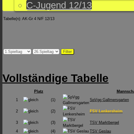
C-Jugend 12/13
Tabelle(n): AK-Gr 4 N/F 12/13
Vollständige Tabelle
Platz
Mannscha
1
(1)
SpVgg Gallmersgarten
2
(2)
FSV Lenkersheim
3
(3)
TSV Marktbergel
4
(4)
TSV Geslau