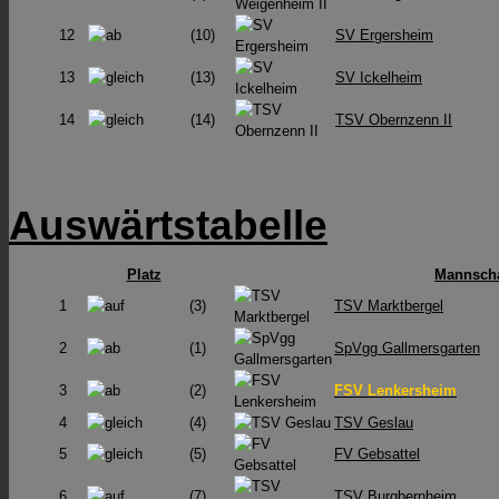
12
(10)
SV Ergersheim
13
(13)
SV Ickelheim
14
(14)
TSV Obernzenn II
Auswärtstabelle
Platz
Mannscha
1
(3)
TSV Marktbergel
2
(1)
SpVgg Gallmersgarten
3
(2)
FSV Lenkersheim
4
(4)
TSV Geslau
5
(5)
FV Gebsattel
6
(7)
TSV Burgbernheim