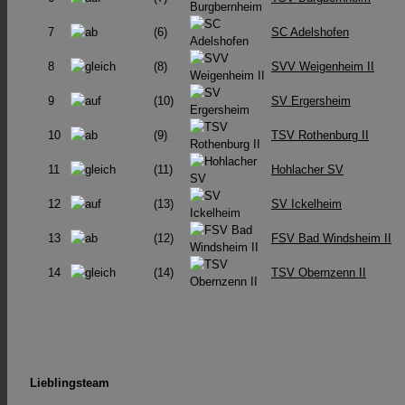
7
(6)
SC Adelshofen
8
(8)
SVV Weigenheim II
9
(10)
SV Ergersheim
10
(9)
TSV Rothenburg II
11
(11)
Hohlacher SV
12
(13)
SV Ickelheim
13
(12)
FSV Bad Windsheim II
14
(14)
TSV Obernzenn II
Lieblingsteam