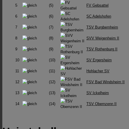
5
(5)
FV Gebsattel
6
(6)
SC Adelshofen
7
(7)
TSV Burgbernheim
8
(8)
SVV Weigenheim II
9
(9)
TSV Rothenburg II
10
(10)
SV Ergersheim
11
(11)
Hohlacher SV
12
(12)
FSV Bad Windsheim II
13
(13)
SV Ickelheim
14
(14)
TSV Obernzenn II