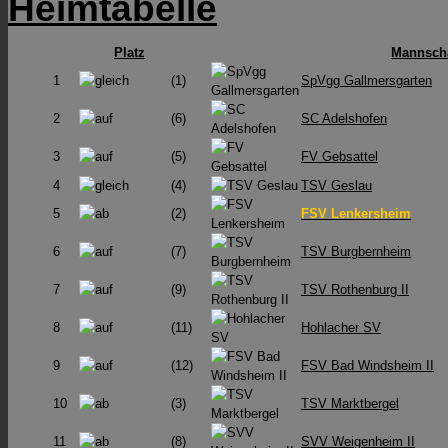
Heimtabelle
Platz
Mannscha
1
(1)
SpVgg Gallmersgarten
2
(6)
SC Adelshofen
3
(5)
FV Gebsattel
4
(4)
TSV Geslau
5
(2)
FSV Lenkersheim
6
(7)
TSV Burgbernheim
7
(9)
TSV Rothenburg II
8
(11)
Hohlacher SV
9
(12)
FSV Bad Windsheim II
10
(3)
TSV Marktbergel
11
(8)
SVV Weigenheim II