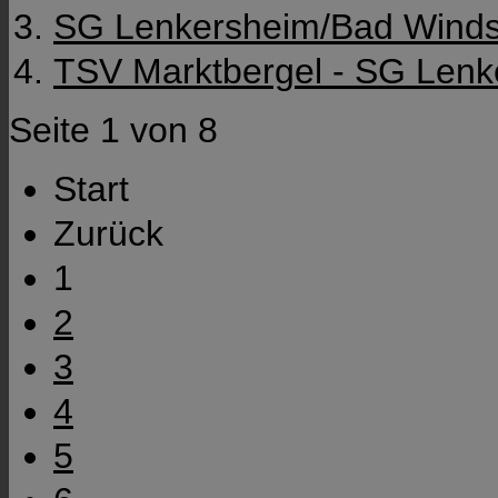
SG Lenkersheim/Bad Winds
TSV Marktbergel - SG Len
Seite 1 von 8
Start
Zurück
1
2
3
4
5