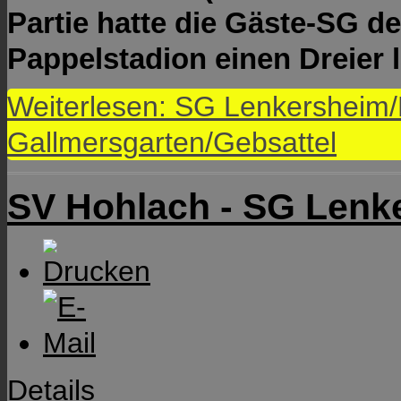
Partie hatte die Gäste-SG d
Pappelstadion einen Dreier 
Weiterlesen: SG Lenkersheim
Gallmersgarten/Gebsattel
SV Hohlach - SG Len
Details