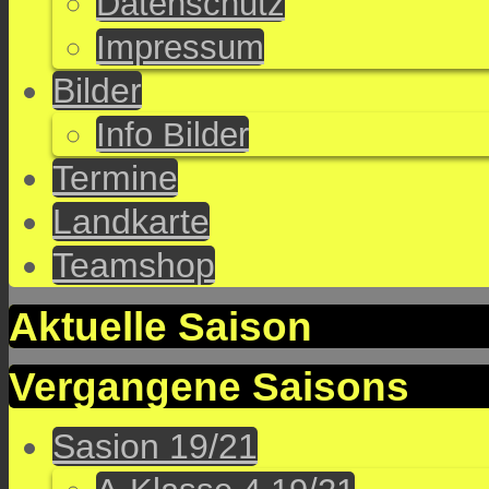
Datenschutz
Impressum
Bilder
Info Bilder
Termine
Landkarte
Teamshop
Aktuelle Saison
Vergangene Saisons
Sasion 19/21