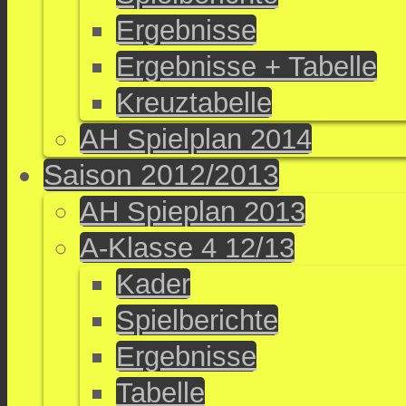
Ergebnisse
Ergebnisse + Tabelle
Kreuztabelle
AH Spielplan 2014
Saison 2012/2013
AH Spieplan 2013
A-Klasse 4 12/13
Kader
Spielberichte
Ergebnisse
Tabelle