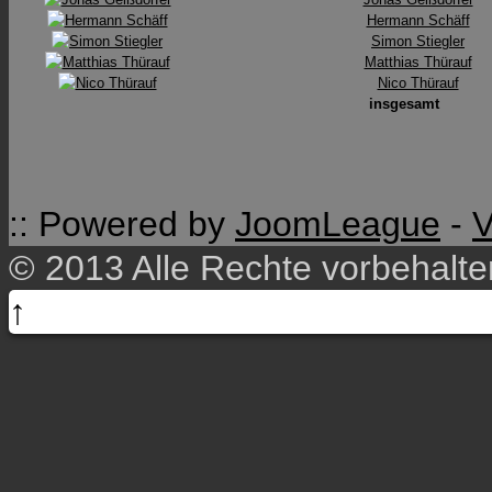
Hermann Schäff
Simon Stiegler
Matthias Thürauf
Nico Thürauf
insgesamt
:: Powered by
JoomLeague
-
V
© 2013 Alle Rechte vorbehalt
↑