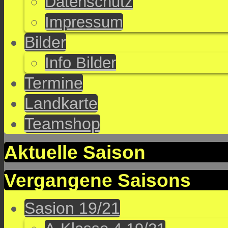
Datenschutz
Impressum
Bilder
Info Bilder
Termine
Landkarte
Teamshop
Aktuelle Saison
Vergangene Saisons
Sasion 19/21