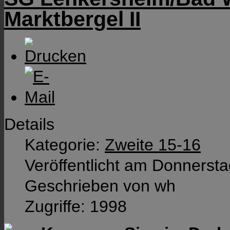
Marktbergel II
Details
Kategorie:
Zweite 15-16
Veröffentlicht am Donnersta
Geschrieben von wh
Zugriffe: 1998