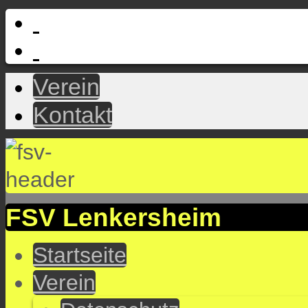
Verein
Kontakt
FSV Lenkersheim
Startseite
Verein