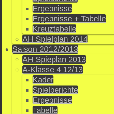
Ergebnisse
Ergebnisse + Tabelle
Kreuztabelle
AH Spielplan 2014
Saison 2012/2013
AH Spieplan 2013
A-Klasse 4 12/13
Kader
Spielberichte
Ergebnisse
Tabelle