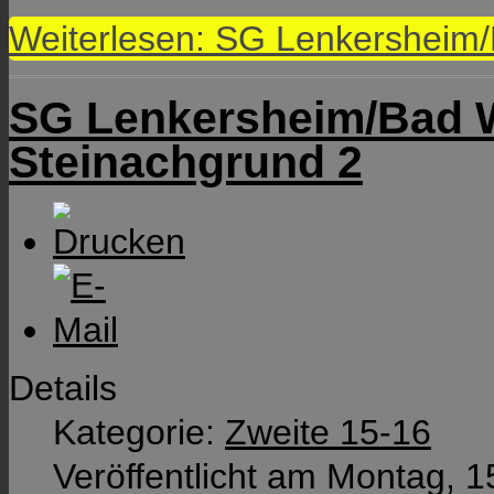
Weiterlesen: SG Lenkersheim/
SG Lenkersheim/Bad W
Steinachgrund 2
Details
Kategorie:
Zweite 15-16
Veröffentlicht am Montag, 1