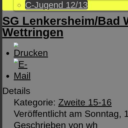
C-Jugend 12/13
SG Lenkersheim/Bad W
Wettringen
Details
Kategorie:
Zweite 15-16
Veröffentlicht am Sonntag, 
Geschrieben von wh