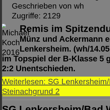
Geschrieben von wh
Zugriffe: 2129
Remis im Spitzendu
Münz und Ackermann eg
Lenkersheim. (wh/14.05
im Topspiel der B-Klasse 5 
2:2 Unentschieden.
Weiterlesen: SG Lenkersheim/
Steinachgrund 2
SG Lenkersheim/Bad W