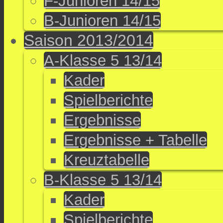
F-Junioren 14/15
B-Junioren 14/15
Saison 2013/2014
A-Klasse 5 13/14
Kader
Spielberichte
Ergebnisse
Ergebnisse + Tabelle
Kreuztabelle
B-Klasse 5 13/14
Kader
Spielberichte