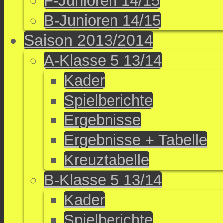
F-Junioren 14/15
B-Junioren 14/15
Saison 2013/2014
A-Klasse 5 13/14
Kader
Spielberichte
Ergebnisse
Ergebnisse + Tabelle
Kreuztabelle
B-Klasse 5 13/14
Kader
Spielberichte