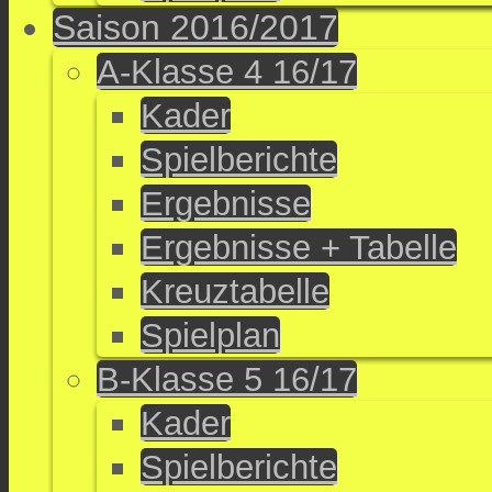
Saison 2016/2017
A-Klasse 4 16/17
Kader
Spielberichte
Ergebnisse
Ergebnisse + Tabelle
Kreuztabelle
Spielplan
B-Klasse 5 16/17
Kader
Spielberichte