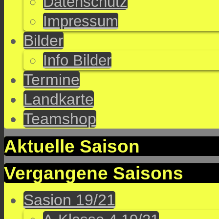
Datenschutz
Impressum
Bilder
Info Bilder
Termine
Landkarte
Teamshop
Aktuelle Saison
Vergangene Saisons
Sasion 19/21