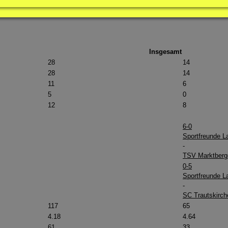
Insgesamt
28
14
28
14
11
6
5
0
12
8
6-0
Sportfreunde L
-
TSV Marktberg
0-5
Sportfreunde L
-
SC Trautskirch
117
65
4.18
4.64
61
33