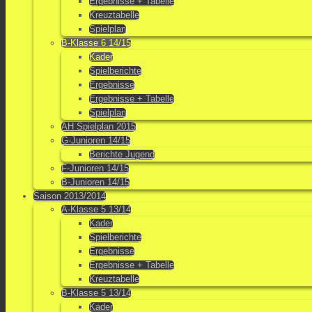
Ergebnisse + Tabelle
Kreuztabelle
Spielplan
B-Klasse 6 14/15
Kader
Spielberichte
Ergebnisse
Ergebnisse + Tabelle
Spielplan
AH Spielplan 2015
G-Junioren 14/15
Berichte Jugend
F-Junioren 14/15
B-Junioren 14/15
Saison 2013/2014
A-Klasse 5 13/14
Kader
Spielberichte
Ergebnisse
Ergebnisse + Tabelle
Kreuztabelle
B-Klasse 5 13/14
Kader