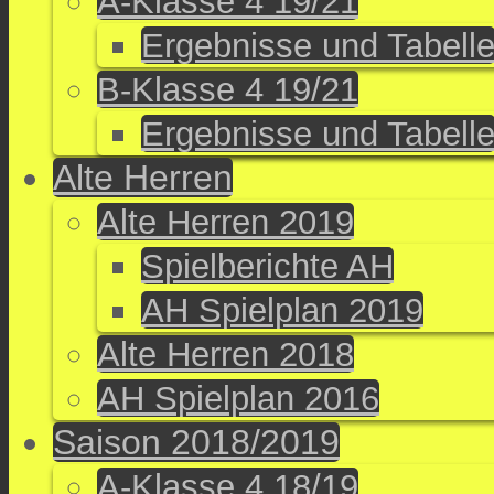
A-Klasse 4 19/21
Ergebnisse und Tabell
B-Klasse 4 19/21
Ergebnisse und Tabell
Alte Herren
Alte Herren 2019
Spielberichte AH
AH Spielplan 2019
Alte Herren 2018
AH Spielplan 2016
Saison 2018/2019
A-Klasse 4 18/19