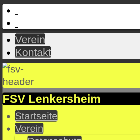
Verein
Kontakt
FSV Lenkersheim
Startseite
Verein