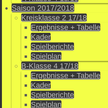
Saison 2017/2018
Kreisklasse 2 17/18
Ergebnisse + Tabelle
Kader
Spielberichte
Spielplan
B-Klasse 4 17/18
Ergebnisse + Tabelle
Kader
Spielberichte
Spielplan