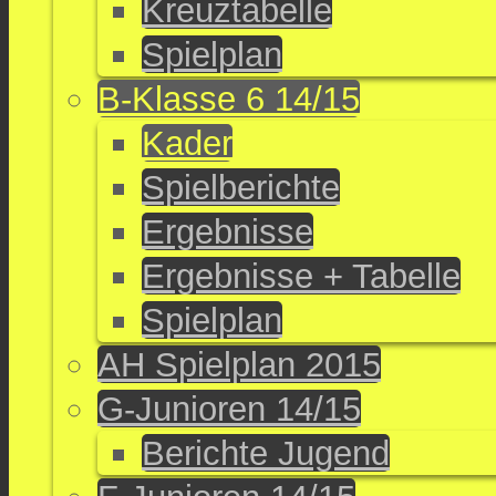
Kreuztabelle
Spielplan
B-Klasse 6 14/15
Kader
Spielberichte
Ergebnisse
Ergebnisse + Tabelle
Spielplan
AH Spielplan 2015
G-Junioren 14/15
Berichte Jugend