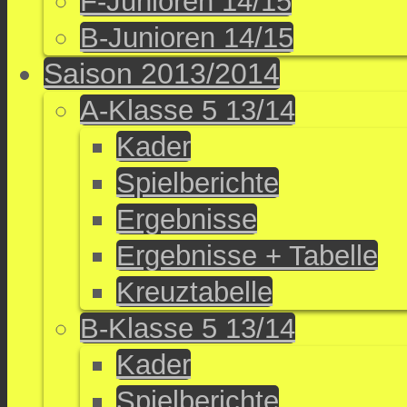
F-Junioren 14/15
B-Junioren 14/15
Saison 2013/2014
A-Klasse 5 13/14
Kader
Spielberichte
Ergebnisse
Ergebnisse + Tabelle
Kreuztabelle
B-Klasse 5 13/14
Kader
Spielberichte