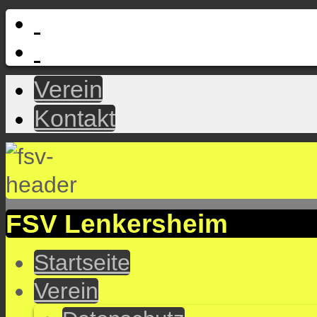
Verein
Kontakt
FSV Lenkersheim
Startseite
Verein