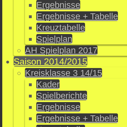
Ergebnisse
Ergebnisse + Tabelle
Kreuztabelle
Spielplan
AH Spielplan 2017
Saison 2014/2015
Kreisklasse 3 14/15
Kader
Spielberichte
Ergebnisse
Ergebnisse + Tabelle