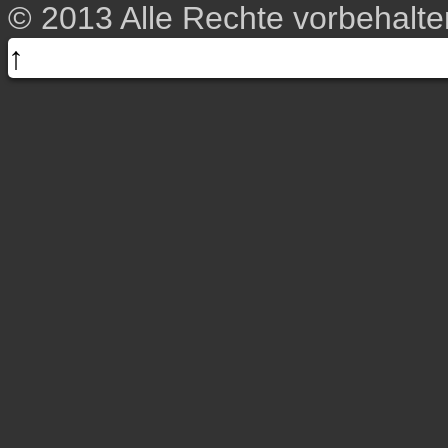
© 2013 Alle Rechte vorbehalt
↑