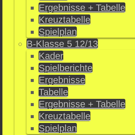
Ergebnisse + Tabelle
Kreuztabelle
Spielplan
B-Klasse 5 12/13
Kader
Spielberichte
Ergebnisse
Tabelle
Ergebnisse + Tabelle
Kreuztabelle
Spielplan