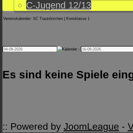
C-Jugend 12/13
Vereinskalender: SC Trautskirchen | Kreisklasse 1
-
Es sind keine Spiele ein
:: Powered by
JoomLeague
-
V