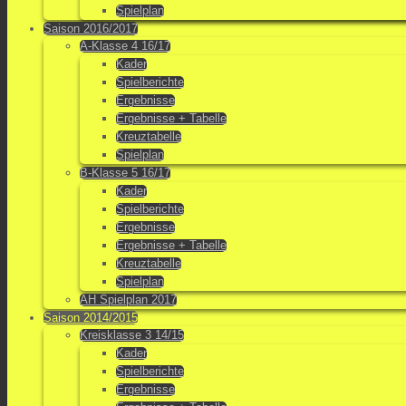
Spielplan
Saison 2016/2017
A-Klasse 4 16/17
Kader
Spielberichte
Ergebnisse
Ergebnisse + Tabelle
Kreuztabelle
Spielplan
B-Klasse 5 16/17
Kader
Spielberichte
Ergebnisse
Ergebnisse + Tabelle
Kreuztabelle
Spielplan
AH Spielplan 2017
Saison 2014/2015
Kreisklasse 3 14/15
Kader
Spielberichte
Ergebnisse