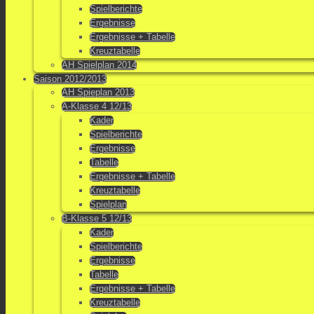
Spielberichte
Ergebnisse
Ergebnisse + Tabelle
Kreuztabelle
AH Spielplan 2014
Saison 2012/2013
AH Spieplan 2013
A-Klasse 4 12/13
Kader
Spielberichte
Ergebnisse
Tabelle
Ergebnisse + Tabelle
Kreuztabelle
Spielplan
B-Klasse 5 12/13
Kader
Spielberichte
Ergebnisse
Tabelle
Ergebnisse + Tabelle
Kreuztabelle