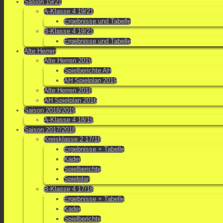
Sasion 19/21
A-Klasse 4 19/21
Ergebnisse und Tabelle
B-Klasse 4 19/21
Ergebnisse und Tabelle
Alte Herren
Alte Herren 2019
Spielberichte AH
AH Spielplan 2019
Alte Herren 2018
AH Spielplan 2016
Saison 2018/2019
A-Klasse 4 18/19
Saison 2017/2018
Kreisklasse 2 17/18
Ergebnisse + Tabelle
Kader
Spielberichte
Spielplan
B-Klasse 4 17/18
Ergebnisse + Tabelle
Kader
Spielberichte