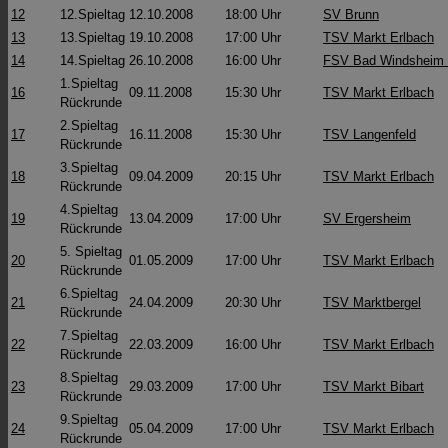
12
12.Spieltag
12.10.2008
18:00 Uhr
SV Brunn
13
13.Spieltag
19.10.2008
17:00 Uhr
TSV Markt Erlbach
14
14.Spieltag
26.10.2008
16:00 Uhr
FSV Bad Windsheim 
1.Spieltag
16
09.11.2008
15:30 Uhr
TSV Markt Erlbach
Rückrunde
2.Spieltag
17
16.11.2008
15:30 Uhr
TSV Langenfeld
Rückrunde
3.Spieltag
18
09.04.2009
20:15 Uhr
TSV Markt Erlbach
Rückrunde
4.Spieltag
19
13.04.2009
17:00 Uhr
SV Ergersheim
Rückrunde
5. Spieltag
20
01.05.2009
17:00 Uhr
TSV Markt Erlbach
Rückrunde
6.Spieltag
21
24.04.2009
20:30 Uhr
TSV Marktbergel
Rückrunde
7.Spieltag
22
22.03.2009
16:00 Uhr
TSV Markt Erlbach
Rückrunde
8.Spieltag
23
29.03.2009
17:00 Uhr
TSV Markt Bibart
Rückrunde
9.Spieltag
24
05.04.2009
17:00 Uhr
TSV Markt Erlbach
Rückrunde