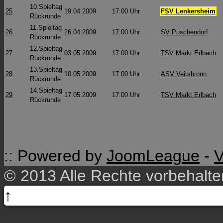
10.Spieltag
25
19.04.2009
17:00 Uhr
FSV Lenkersheim
Rückrunde
11.Spieltag
26
26.04.2009
17:00 Uhr
SV Puschendorf
Rückrunde
12.Spieltag
27
03.05.2009
17:00 Uhr
TSV Markt Erlbach
Rückrunde
13.Spieltag
28
10.05.2009
17:00 Uhr
ASV Veitsbronn
Rückrunde
14.Spieltag
29
17.05.2009
17:00 Uhr
TSV Markt Erlbach
Rückrunde
:: Powered by
JoomLeague
-
V
© 2013 Alle Rechte vorbehalt
↑