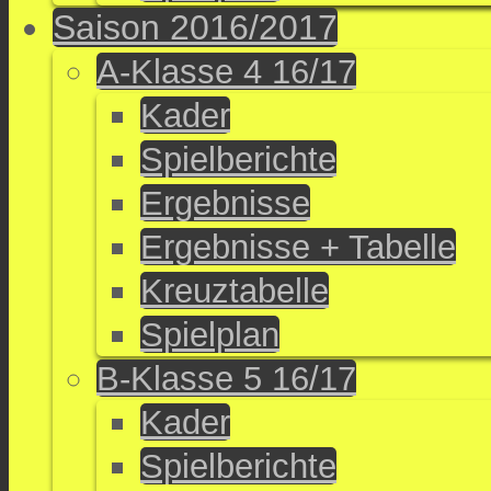
Saison 2016/2017
A-Klasse 4 16/17
Kader
Spielberichte
Ergebnisse
Ergebnisse + Tabelle
Kreuztabelle
Spielplan
B-Klasse 5 16/17
Kader
Spielberichte