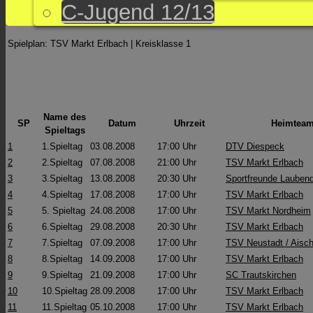
C-Jugend 12/13
Spielplan: TSV Markt Erlbach | Kreisklasse 1
Name des
SP
Datum
Uhrzeit
Heimtea
Spieltags
1
1.Spieltag
03.08.2008
17:00 Uhr
DTV Diespeck
2
2.Spieltag
07.08.2008
21:00 Uhr
TSV Markt Erlbach
3
3.Spieltag
13.08.2008
20:30 Uhr
Sportfreunde Laubend
4
4.Spieltag
17.08.2008
17:00 Uhr
TSV Markt Erlbach
5
5. Spieltag
24.08.2008
17:00 Uhr
TSV Markt Nordheim
6
6.Spieltag
29.08.2008
20:30 Uhr
TSV Markt Erlbach
7
7.Spieltag
07.09.2008
17:00 Uhr
TSV Neustadt / Aisch
8
8.Spieltag
14.09.2008
17:00 Uhr
TSV Markt Erlbach
9
9.Spieltag
21.09.2008
17:00 Uhr
SC Trautskirchen
10
10.Spieltag
28.09.2008
17:00 Uhr
TSV Markt Erlbach
11
11.Spieltag
05.10.2008
17:00 Uhr
TSV Markt Erlbach