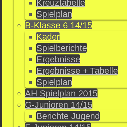
Kreuztabelle
Spielplan
B-Klasse 6 14/15
Kader
Spielberichte
Ergebnisse
Ergebnisse + Tabelle
Spielplan
AH Spielplan 2015
G-Junioren 14/15
Berichte Jugend