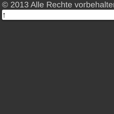
© 2013 Alle Rechte vorbehalt
↑