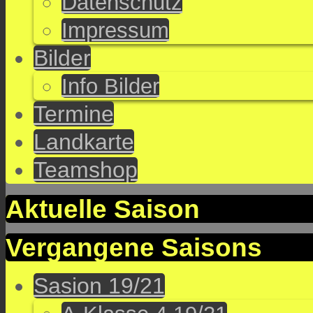
Datenschutz
Impressum
Bilder
Info Bilder
Termine
Landkarte
Teamshop
Aktuelle Saison
Vergangene Saisons
Sasion 19/21