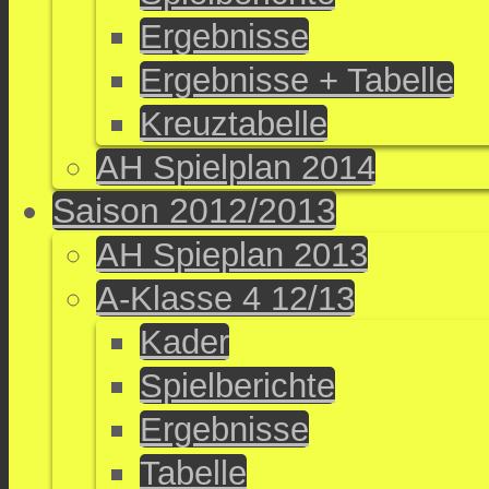
Ergebnisse
Ergebnisse + Tabelle
Kreuztabelle
AH Spielplan 2014
Saison 2012/2013
AH Spieplan 2013
A-Klasse 4 12/13
Kader
Spielberichte
Ergebnisse
Tabelle