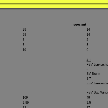
Insgesamt
28
14
28
14
3
2
6
3
19
9
4-1
FSV Lenkersh
-
SV Brunn
1-7
FSV Lenkersh
-
FSV Bad Winds
109
49
3.89
3.5
32
17