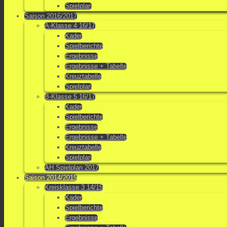
Spielplan
Saison 2016/2017
A-Klasse 4 16/17
Kader
Spielberichte
Ergebnisse
Ergebnisse + Tabelle
Kreuztabelle
Spielplan
B-Klasse 5 16/17
Kader
Spielberichte
Ergebnisse
Ergebnisse + Tabelle
Kreuztabelle
Spielplan
AH Spielplan 2017
Saison 2014/2015
Kreisklasse 3 14/15
Kader
Spielberichte
Ergebnisse