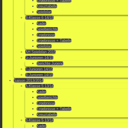
Ergebnisse + Tabelle
Kreuztabelle
Spielplan
B-Klasse 6 14/15
Kader
Spielberichte
Ergebnisse
Ergebnisse + Tabelle
Spielplan
AH Spielplan 2015
G-Junioren 14/15
Berichte Jugend
F-Junioren 14/15
B-Junioren 14/15
Saison 2013/2014
A-Klasse 5 13/14
Kader
Spielberichte
Ergebnisse
Ergebnisse + Tabelle
Kreuztabelle
B-Klasse 5 13/14
Kader