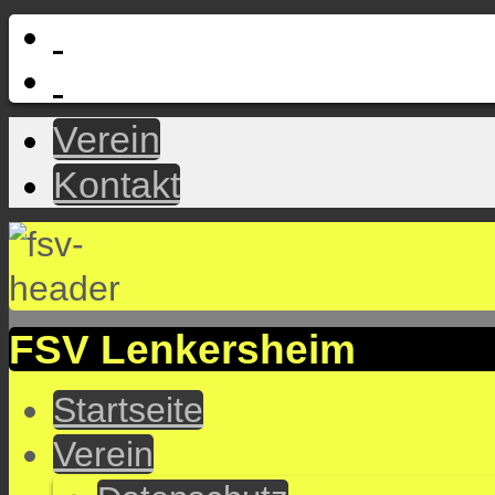
Verein
Kontakt
FSV Lenkersheim
Startseite
Verein