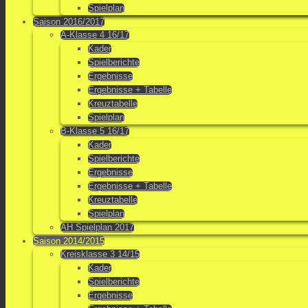
Spielplan
Saison 2016/2017
A-Klasse 4 16/17
Kader
Spielberichte
Ergebnisse
Ergebnisse + Tabelle
Kreuztabelle
Spielplan
B-Klasse 5 16/17
Kader
Spielberichte
Ergebnisse
Ergebnisse + Tabelle
Kreuztabelle
Spielplan
AH Spielplan 2017
Saison 2014/2015
Kreisklasse 3 14/15
Kader
Spielberichte
Ergebnisse