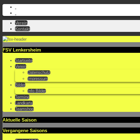
Verein
Kontakt
FSV Lenkersheim
Startseite
Verein
Datenschutz
Impressum
Bilder
Info Bilder
Termine
Landkarte
Teamshop
Aktuelle Saison
Vergangene Saisons