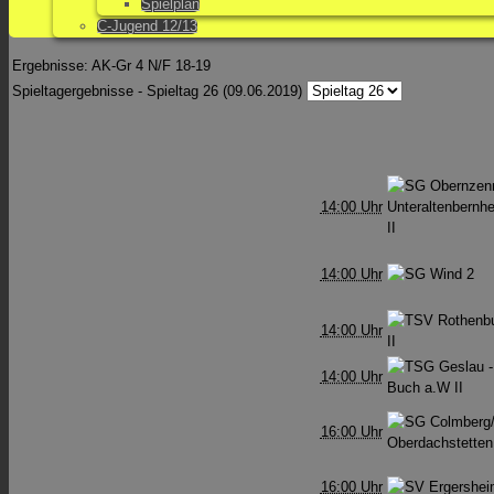
Spielplan
C-Jugend 12/13
Ergebnisse: AK-Gr 4 N/F 18-19
Spieltagergebnisse - Spieltag 26 (09.06.2019)
14:00 Uhr
14:00 Uhr
14:00 Uhr
14:00 Uhr
16:00 Uhr
16:00 Uhr