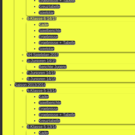
Ergebnisse + Tabelle
Kreuztabelle
Spielplan
B-Klasse 6 14/15
Kader
Spielberichte
Ergebnisse
Ergebnisse + Tabelle
Spielplan
AH Spielplan 2015
G-Junioren 14/15
Berichte Jugend
F-Junioren 14/15
B-Junioren 14/15
Saison 2013/2014
A-Klasse 5 13/14
Kader
Spielberichte
Ergebnisse
Ergebnisse + Tabelle
Kreuztabelle
B-Klasse 5 13/14
Kader