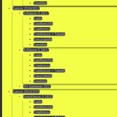
Spielplan
Saison 2016/2017
A-Klasse 4 16/17
Kader
Spielberichte
Ergebnisse
Ergebnisse + Tabelle
Kreuztabelle
Spielplan
B-Klasse 5 16/17
Kader
Spielberichte
Ergebnisse
Ergebnisse + Tabelle
Kreuztabelle
Spielplan
AH Spielplan 2017
Saison 2014/2015
Kreisklasse 3 14/15
Kader
Spielberichte
Ergebnisse