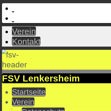
Verein
Kontakt
FSV Lenkersheim
Startseite
Verein