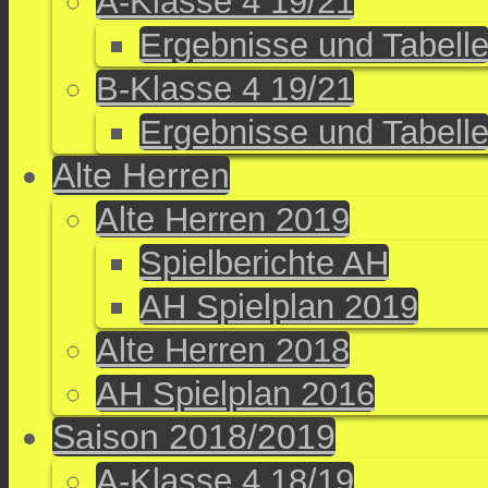
A-Klasse 4 19/21
Ergebnisse und Tabell
B-Klasse 4 19/21
Ergebnisse und Tabell
Alte Herren
Alte Herren 2019
Spielberichte AH
AH Spielplan 2019
Alte Herren 2018
AH Spielplan 2016
Saison 2018/2019
A-Klasse 4 18/19