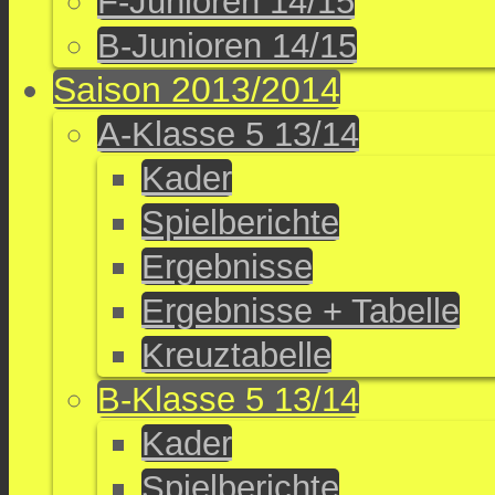
F-Junioren 14/15
B-Junioren 14/15
Saison 2013/2014
A-Klasse 5 13/14
Kader
Spielberichte
Ergebnisse
Ergebnisse + Tabelle
Kreuztabelle
B-Klasse 5 13/14
Kader
Spielberichte