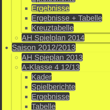
Ergebnisse
Ergebnisse + Tabelle
Kreuztabelle
AH Spielplan 2014
Saison 2012/2013
AH Spieplan 2013
A-Klasse 4 12/13
Kader
Spielberichte
Ergebnisse
Tabelle