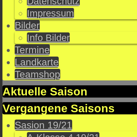
Datenschutz
Impressum
Bilder
Info Bilder
Termine
Landkarte
Teamshop
Aktuelle Saison
Vergangene Saisons
Sasion 19/21