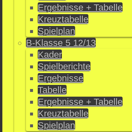
Ergebnisse + Tabelle
Kreuztabelle
Spielplan
B-Klasse 5 12/13
Kader
Spielberichte
Ergebnisse
Tabelle
Ergebnisse + Tabelle
Kreuztabelle
Spielplan