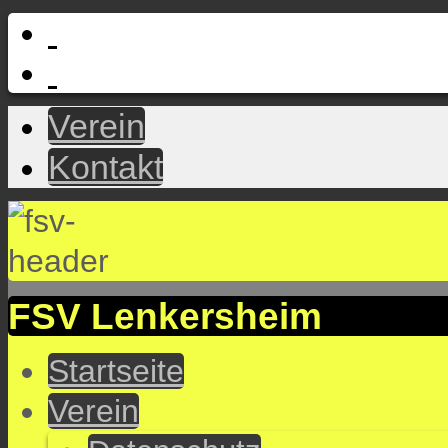
Verein
Kontakt
FSV Lenkersheim
Startseite
Verein