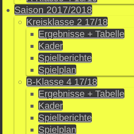
Saison 2017/2018
Kreisklasse 2 17/18
Ergebnisse + Tabelle
Kader
Spielberichte
Spielplan
B-Klasse 4 17/18
Ergebnisse + Tabelle
Kader
Spielberichte
Spielplan