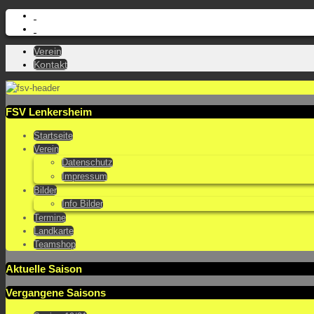
Verein
Kontakt
FSV Lenkersheim
Startseite
Verein
Datenschutz
Impressum
Bilder
Info Bilder
Termine
Landkarte
Teamshop
Aktuelle Saison
Vergangene Saisons