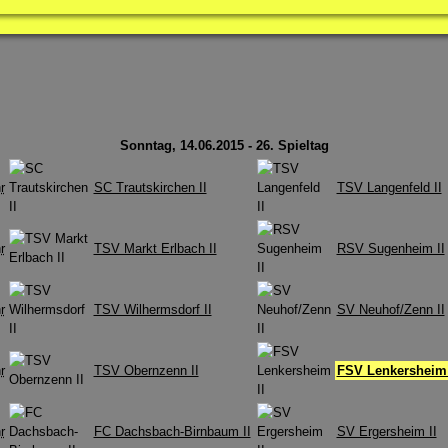
Sonntag, 14.06.2015 - 26. Spieltag
r
SC Trautskirchen II
TSV Langenfeld II
r
TSV Markt Erlbach II
RSV Sugenheim II
r
TSV Wilhermsdorf II
SV Neuhof/Zenn II
r
TSV Obernzenn II
FSV Lenkersheim 
r
FC Dachsbach-Birnbaum II
SV Ergersheim II