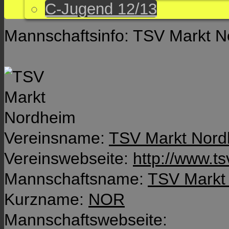
C-Jugend 12/13
Mannschaftsinfo: TSV Markt N
Vereinsname:
TSV Markt Nord
Vereinswebseite:
http://www.t
Mannschaftsname:
TSV Markt
Kurzname:
NOR
Mannschaftswebseite: