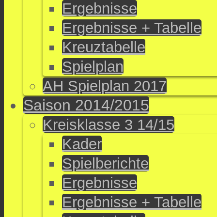
Ergebnisse
Ergebnisse + Tabelle
Kreuztabelle
Spielplan
AH Spielplan 2017
Saison 2014/2015
Kreisklasse 3 14/15
Kader
Spielberichte
Ergebnisse
Ergebnisse + Tabelle