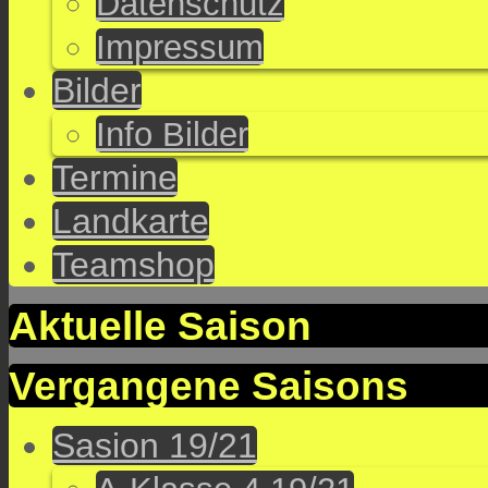
Datenschutz
Impressum
Bilder
Info Bilder
Termine
Landkarte
Teamshop
Aktuelle Saison
Vergangene Saisons
Sasion 19/21