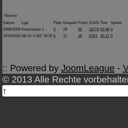
Historie
Saison
Liga
Platz
Gespielt
Punkt
S/U/N
Tore
Spieler
2008/2009
Kreisklasse 1
3
28
55
16/7/5
83:46
0
2019/2020
AK-Gr 4 N/F 19-20
5
11
18
5/3/3
25:21
0
:: Powered by
JoomLeague
-
V
© 2013 Alle Rechte vorbehalt
↑