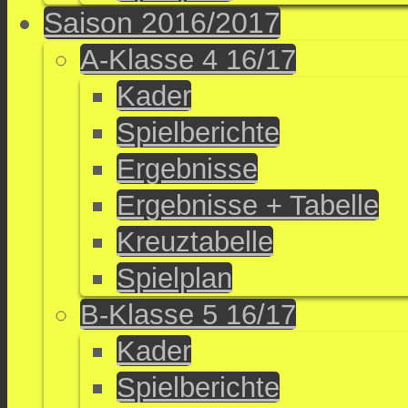
Saison 2016/2017
A-Klasse 4 16/17
Kader
Spielberichte
Ergebnisse
Ergebnisse + Tabelle
Kreuztabelle
Spielplan
B-Klasse 5 16/17
Kader
Spielberichte