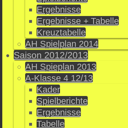
Ergebnisse
Ergebnisse + Tabelle
Kreuztabelle
AH Spielplan 2014
Saison 2012/2013
AH Spieplan 2013
A-Klasse 4 12/13
Kader
Spielberichte
Ergebnisse
Tabelle