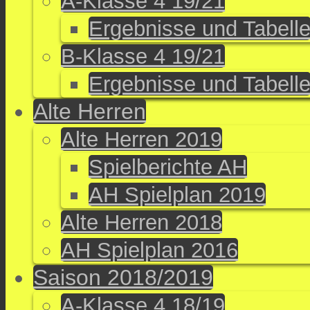
A-Klasse 4 19/21
Ergebnisse und Tabell
B-Klasse 4 19/21
Ergebnisse und Tabell
Alte Herren
Alte Herren 2019
Spielberichte AH
AH Spielplan 2019
Alte Herren 2018
AH Spielplan 2016
Saison 2018/2019
A-Klasse 4 18/19