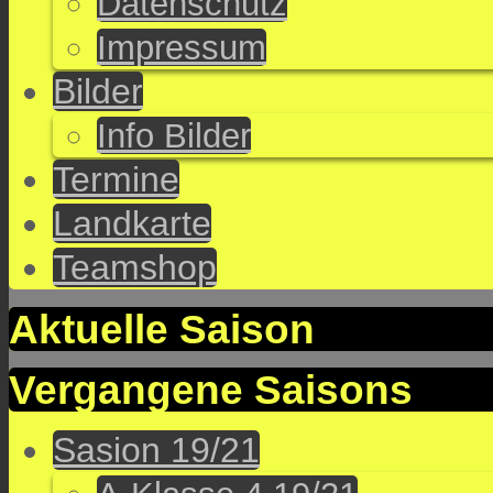
Datenschutz
Impressum
Bilder
Info Bilder
Termine
Landkarte
Teamshop
Aktuelle Saison
Vergangene Saisons
Sasion 19/21