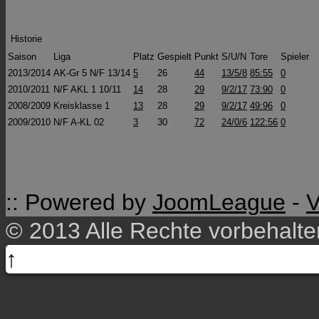
Historie
Saison
Liga
Platz
Gespielt
Punkt
S/U/N
Tore
Spieler
2013/2014
AK-Gr 5 N/F 13/14
5
26
44
13/5/8
85:55
0
2010/2011
N/F AKL 1 10/11
14
28
29
9/2/17
73:90
0
2008/2009
Kreisklasse 1
13
28
29
9/2/17
49:96
0
2009/2010
N/F A-KL 02
3
30
72
24/0/6
122:56
0
:: Powered by
JoomLeague
-
V
© 2013 Alle Rechte vorbehalt
↑