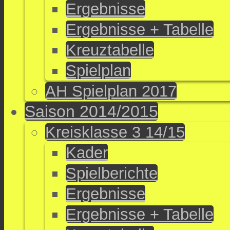
Ergebnisse
Ergebnisse + Tabelle
Kreuztabelle
Spielplan
AH Spielplan 2017
Saison 2014/2015
Kreisklasse 3 14/15
Kader
Spielberichte
Ergebnisse
Ergebnisse + Tabelle