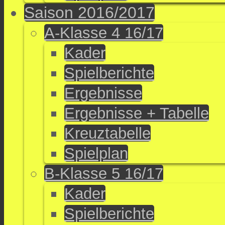
Saison 2016/2017
A-Klasse 4 16/17
Kader
Spielberichte
Ergebnisse
Ergebnisse + Tabelle
Kreuztabelle
Spielplan
B-Klasse 5 16/17
Kader
Spielberichte