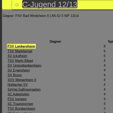
C-Jugend 12/13
Gegner: FSV Bad Windsheim II | AK-Gr 5 N/F 13/14
Gegner
Spi
FSV Lenkersheim
8
TSV Marktbergel
6
SV Ickelheim
5
TSV Markt Bibart
4
SV Unteraltenbernheim
4
SV Ergersheim
4
SV Brunn
4
SVV Weigenheim II
4
Hohlacher SV
4
SpVgg Gallmersgarten
4
SC Adelshofen
4
FSV Ipsheim
4
SC Trautskirchen
4
TSV Burgbernheim
3