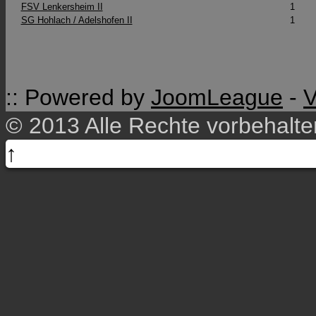
FSV Lenkersheim II
1
SG Hohlach / Adelshofen II
1
:: Powered by
JoomLeague
-
V
© 2013 Alle Rechte vorbehalt
↑