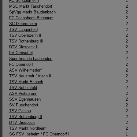
FC Schauerheim
2
MSC Markt Taschendorf
2
SpVgg Markt Baudenbach
2
FC Dachsbach-Birnbaum
2
SC Dietersheim
2
TSV Langenfeld
2
TSV Obernzenn II
2
TSV Rothenburg III
2
DTV Diespeck II
2
FV Gebsattel
2
Sportfreunde Laubendorf
2
FC Oberndorf
2
ASV Wilhelmsdorf
2
TSV Neustadt / Aisch II
2
TSV Markt Erlbach
2
TSV Scheinfeld
2
ASV Veitsbronn
2
SSV Egenhausen
2
SV Puschendorf
2
TSV Geslau
2
TSV Rothenburg II
2
DTV Diespeck
2
TSV Markt Nordheim
2
SG FSV Ipsheim / FC Oberndorf II
1