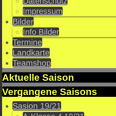
Datenschutz
Impressum
Bilder
Info Bilder
Termine
Landkarte
Teamshop
Aktuelle Saison
Vergangene Saisons
Sasion 19/21