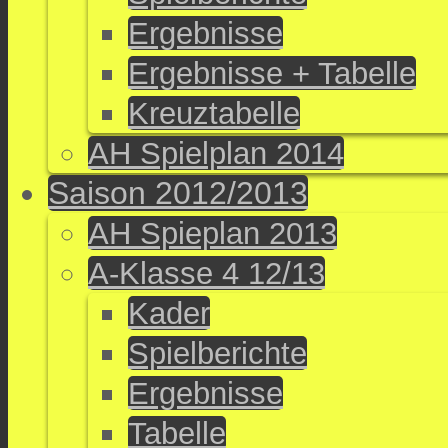
Ergebnisse
Ergebnisse + Tabelle
Kreuztabelle
AH Spielplan 2014
Saison 2012/2013
AH Spieplan 2013
A-Klasse 4 12/13
Kader
Spielberichte
Ergebnisse
Tabelle