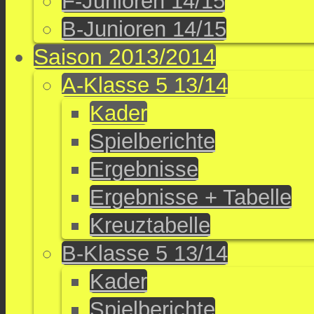
F-Junioren 14/15
B-Junioren 14/15
Saison 2013/2014
A-Klasse 5 13/14
Kader
Spielberichte
Ergebnisse
Ergebnisse + Tabelle
Kreuztabelle
B-Klasse 5 13/14
Kader
Spielberichte