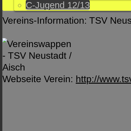
C-Jugend 12/13
Vereins-Information: TSV Neust
Webseite Verein:
http://www.ts