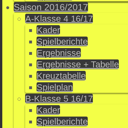
Saison 2016/2017
A-Klasse 4 16/17
Kader
Spielberichte
Ergebnisse
Ergebnisse + Tabelle
Kreuztabelle
Spielplan
B-Klasse 5 16/17
Kader
Spielberichte