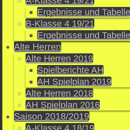
A-Klasse 4 19/21
Ergebnisse und Tabell
B-Klasse 4 19/21
Ergebnisse und Tabell
Alte Herren
Alte Herren 2019
Spielberichte AH
AH Spielplan 2019
Alte Herren 2018
AH Spielplan 2016
Saison 2018/2019
A-Klasse 4 18/19