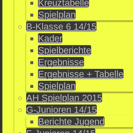
Kreuztabelle
Spielplan
B-Klasse 6 14/15
Kader
Spielberichte
Ergebnisse
Ergebnisse + Tabelle
Spielplan
AH Spielplan 2015
G-Junioren 14/15
Berichte Jugend