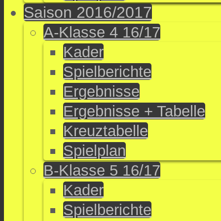
Saison 2016/2017
A-Klasse 4 16/17
Kader
Spielberichte
Ergebnisse
Ergebnisse + Tabelle
Kreuztabelle
Spielplan
B-Klasse 5 16/17
Kader
Spielberichte