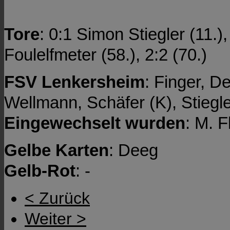
Tore
: 0:1 Simon Stiegler (11.)
Foulelfmeter (58.), 2:2 (70.)
FSV Lenkersheim
: Finger, D
Wellmann, Schäfer (K), Stiegle
Eingewechselt wurden
: M. F
Gelbe Karten
: Deeg
Gelb-Rot
: -
< Zurück
Weiter >