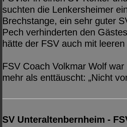
suchten die Lenkersheimer ein
Brechstange, ein sehr guter S
Pech verhinderten den Gästes
hätte der FSV auch mit leere
FSV Coach Volkmar Wolf war n
mehr als enttäuscht: „Nicht v
SV Unteraltenbernheim - F