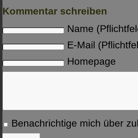
Kommentar schreiben
Name (Pflichtfel
E-Mail (Pflichtfe
Homepage
Benachrichtige mich über z