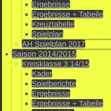
Ergebnisse
Ergebnisse + Tabelle
Kreuztabelle
Spielplan
AH Spielplan 2017
Saison 2014/2015
Kreisklasse 3 14/15
Kader
Spielberichte
Ergebnisse
Ergebnisse + Tabelle