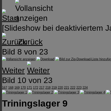
[Slideshow bei deaktiviertem J
Zurück
Bild 8 von 23
Weiter
Bild 10 von 23
167
168
169
170
171
172
217
218
219
220
221
222
223
224
Triningslager 9