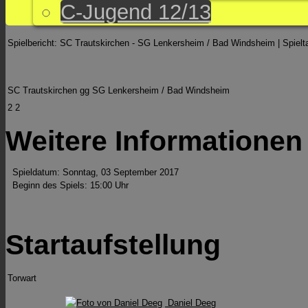
C-Jugend 12/13
Spielbericht: SC Trautskirchen - SG Lenkersheim / Bad Windsheim | Spielt
SC Trautskirchen
gg
SG Lenkersheim / Bad Windsheim
2
2
Weitere Informationen
Spieldatum:
Sonntag, 03 September 2017
Beginn des Spiels:
15:00 Uhr
Startaufstellung
Torwart
Daniel Deeg