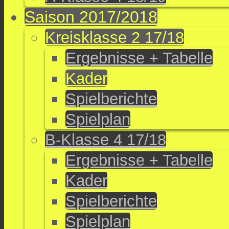
Saison 2017/2018
Kreisklasse 2 17/18
Ergebnisse + Tabelle
Kader
Spielberichte
Spielplan
B-Klasse 4 17/18
Ergebnisse + Tabelle
Kader
Spielberichte
Spielplan