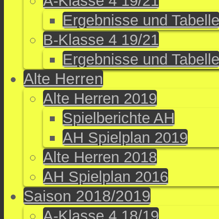
A-Klasse 4 19/21
Ergebnisse und Tabell
B-Klasse 4 19/21
Ergebnisse und Tabell
Alte Herren
Alte Herren 2019
Spielberichte AH
AH Spielplan 2019
Alte Herren 2018
AH Spielplan 2016
Saison 2018/2019
A-Klasse 4 18/19