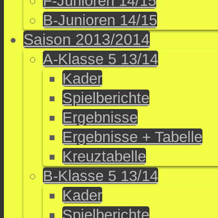
F-Junioren 14/15
B-Junioren 14/15
Saison 2013/2014
A-Klasse 5 13/14
Kader
Spielberichte
Ergebnisse
Ergebnisse + Tabelle
Kreuztabelle
B-Klasse 5 13/14
Kader
Spielberichte