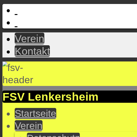
Verein
Kontakt
FSV Lenkersheim
Startseite
Verein