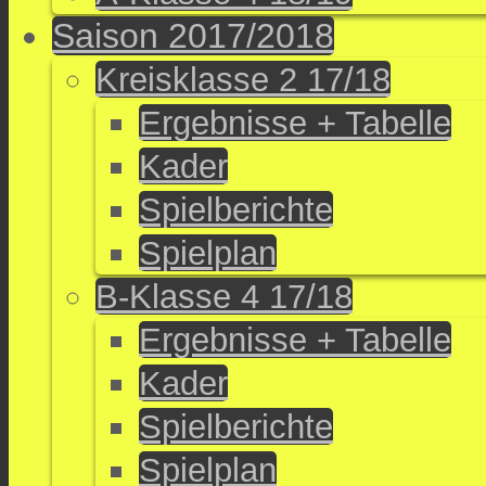
Saison 2017/2018
Kreisklasse 2 17/18
Ergebnisse + Tabelle
Kader
Spielberichte
Spielplan
B-Klasse 4 17/18
Ergebnisse + Tabelle
Kader
Spielberichte
Spielplan