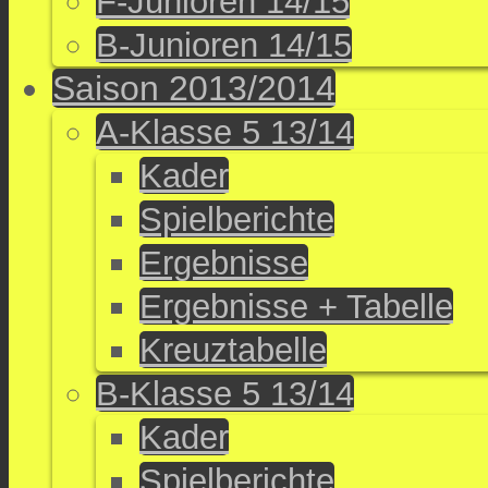
F-Junioren 14/15
B-Junioren 14/15
Saison 2013/2014
A-Klasse 5 13/14
Kader
Spielberichte
Ergebnisse
Ergebnisse + Tabelle
Kreuztabelle
B-Klasse 5 13/14
Kader
Spielberichte