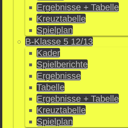
Ergebnisse + Tabelle
Kreuztabelle
Spielplan
B-Klasse 5 12/13
Kader
Spielberichte
Ergebnisse
Tabelle
Ergebnisse + Tabelle
Kreuztabelle
Spielplan