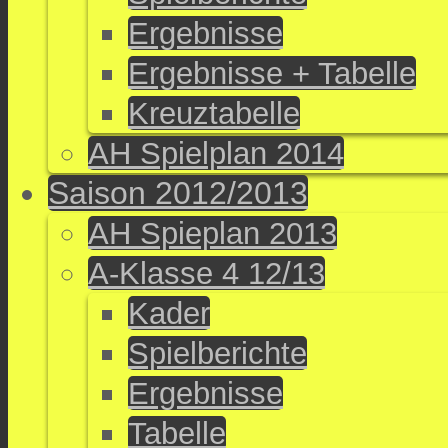
Ergebnisse
Ergebnisse + Tabelle
Kreuztabelle
AH Spielplan 2014
Saison 2012/2013
AH Spieplan 2013
A-Klasse 4 12/13
Kader
Spielberichte
Ergebnisse
Tabelle