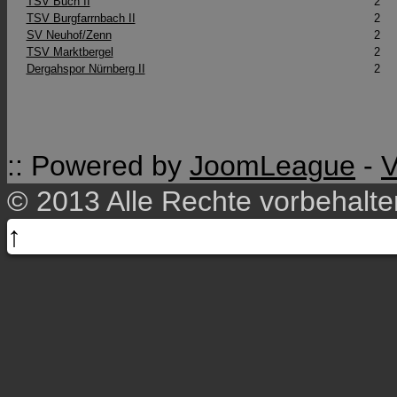
TSV Buch II
2
TSV Burgfarrnbach II
2
SV Neuhof/​Zenn
2
TSV Marktbergel
2
Dergahspor Nürnberg II
2
:: Powered by
JoomLeague
-
V
© 2013 Alle Rechte vorbehalt
↑