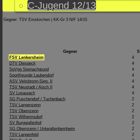
C-Jugend 12/13
Gegner: TSV Emskirchen | KK-Gr 3 N/F 14/15
Gegner
S
FSV Lenkersheim
4
DTV Diespeck
4
SpVgg Steinachgrund
4
Sportfreunde Laubendorf
4
ASV Veitsbronn-Sieg. II
4
TSV Neustadt / Aisch II
4
SV Losaurach
4
SG Puschendorf / Tuchenbach
2
TSV Langenzenn
2
TSV Obernzenn
2
TSV Wilhermsdorf
2
SV Burggrafenhof
2
SG Obernzenn /​ Unteraltenbernheim
2
TSV Langenfeld
2