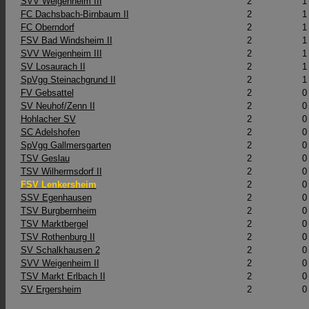
SVV Weigenheim III
2
1
FC Dachsbach-Birnbaum II
2
1
FC Oberndorf
2
1
FSV Bad Windsheim II
2
1
SVV Weigenheim III
2
1
SV Losaurach II
2
1
SpVgg Steinachgrund II
2
1
FV Gebsattel
2
0
SV Neuhof/Zenn II
2
0
Hohlacher SV
2
0
SC Adelshofen
2
0
SpVgg Gallmersgarten
2
0
TSV Geslau
2
0
TSV Wilhermsdorf II
2
0
FSV Lenkersheim
2
0
SSV Egenhausen
2
0
TSV Burgbernheim
2
0
TSV Marktbergel
2
0
TSV Rothenburg II
2
0
SV Schalkhausen 2
2
0
SVV Weigenheim II
2
0
TSV Markt Erlbach II
2
0
SV Ergersheim
2
0