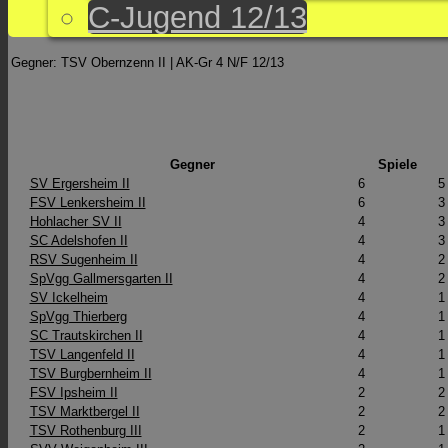
C-Jugend 12/13
Gegner: TSV Obernzenn II | AK-Gr 4 N/F 12/13
Gegner
Spiele
SV Ergersheim II
6
5
FSV Lenkersheim II
6
3
Hohlacher SV II
4
3
SC Adelshofen II
4
3
RSV Sugenheim II
4
2
SpVgg Gallmersgarten II
4
2
SV Ickelheim
4
1
SpVgg Thierberg
4
1
SC Trautskirchen II
4
1
TSV Langenfeld II
4
1
TSV Burgbernheim II
4
1
FSV Ipsheim II
2
2
TSV Marktbergel II
2
2
TSV Rothenburg III
2
1