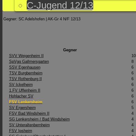
C-Jugend 12/13
Gegner: SC Adelshofen | AK-Gr 4 N/F 12/13
Gegner
SVV Weigenheim II
10
SpVgg Gallmersgarten
8
SSV Egenhausen
6
TSV Burgbernheim
6
TSV Rothenburg II
6
SV Ickelheim
6
1.FV Uffenheim II
6
Hohlacher SV
6
FSV Lenkersheim
6
SV Ergersheim
5
FSV Bad Windsheim II
4
SG Lenkersheim / Bad Windsheim
4
SV Unteraltenbernheim
4
FSV Ipsheim
4