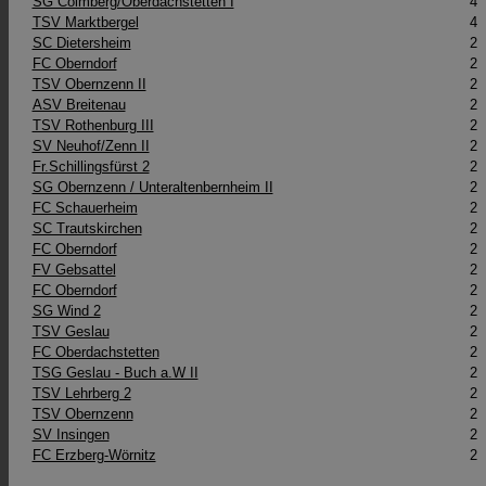
SG Colmberg/​Oberdachstetten I
4
TSV Marktbergel
4
SC Dietersheim
2
FC Oberndorf
2
TSV Obernzenn II
2
ASV Breitenau
2
TSV Rothenburg III
2
SV Neuhof/Zenn II
2
Fr.Schillingsfürst 2
2
SG Obernzenn /​ Unteraltenbernheim II
2
FC Schauerheim
2
SC Trautskirchen
2
FC Oberndorf
2
FV Gebsattel
2
FC Oberndorf
2
SG Wind 2
2
TSV Geslau
2
FC Oberdachstetten
2
TSG Geslau - Buch a.W II
2
TSV Lehrberg 2
2
TSV Obernzenn
2
SV Insingen
2
FC Erzberg-Wörnitz
2