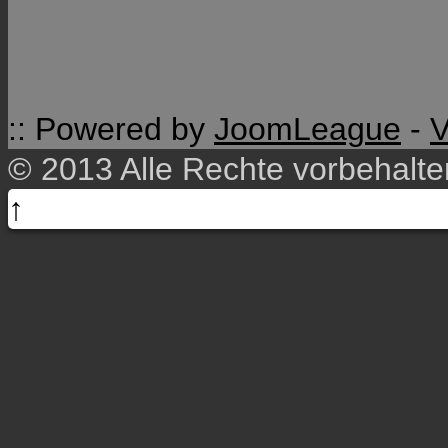
:: Powered by
JoomLeague
-
V
© 2013 Alle Rechte vorbehalt
↑