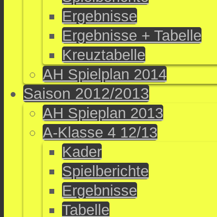
Ergebnisse
Ergebnisse + Tabelle
Kreuztabelle
AH Spielplan 2014
Saison 2012/2013
AH Spieplan 2013
A-Klasse 4 12/13
Kader
Spielberichte
Ergebnisse
Tabelle