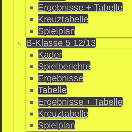
Ergebnisse + Tabelle
Kreuztabelle
Spielplan
B-Klasse 5 12/13
Kader
Spielberichte
Ergebnisse
Tabelle
Ergebnisse + Tabelle
Kreuztabelle
Spielplan