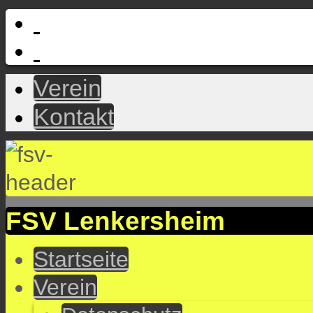
Verein
Kontakt
FSV Lenkersheim
Startseite
Verein