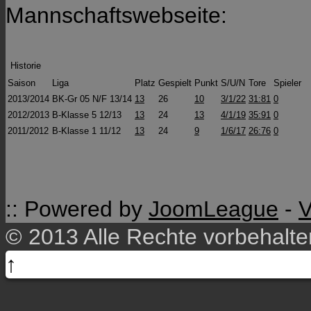
Mannschaftswebseite:
Historie
Saison
Liga
Platz
Gespielt
Punkt
S/U/N
Tore
Spieler
2013/2014
BK-Gr 05 N/F 13/14
13
26
10
3/1/22
31:81
0
2012/2013
B-Klasse 5 12/13
13
24
13
4/1/19
35:91
0
2011/2012
B-Klasse 1 11/12
13
24
9
1/6/17
26:76
0
:: Powered by
JoomLeague
-
V
© 2013 Alle Rechte vorbehalt
↑