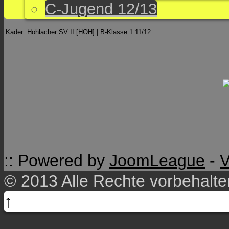
C-Jugend 12/13
Kader: Hohlacher SV II [HOH] | B-Klasse 1 11/12
:: Powered by
JoomLeague
-
V
© 2013 Alle Rechte vorbehalt
↑