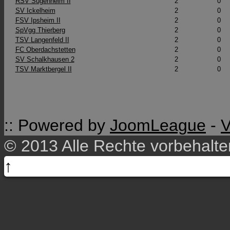
RSV Sugenheim II
2
0
SV Ickelheim
2
0
FSV Ipsheim II
2
0
SpVgg Thierberg
2
0
TSV Langenfeld II
2
0
FC Oberdachstetten
2
0
SV Schalkhausen 2
2
0
TSV Marktbergel II
2
0
:: Powered by
JoomLeague
-
V
© 2013 Alle Rechte vorbehalt
↑