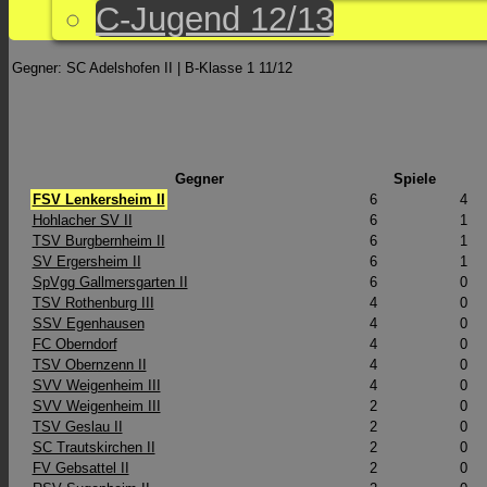
C-Jugend 12/13
Gegner: SC Adelshofen II | B-Klasse 1 11/12
Gegner
Spiele
FSV Lenkersheim II
6
4
Hohlacher SV II
6
1
TSV Burgbernheim II
6
1
SV Ergersheim II
6
1
SpVgg Gallmersgarten II
6
0
TSV Rothenburg III
4
0
SSV Egenhausen
4
0
FC Oberndorf
4
0
TSV Obernzenn II
4
0
SVV Weigenheim III
4
0
SVV Weigenheim III
2
0
TSV Geslau II
2
0
SC Trautskirchen II
2
0
FV Gebsattel II
2
0