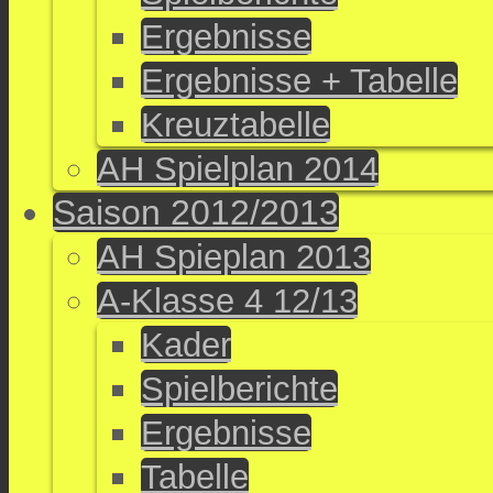
Ergebnisse
Ergebnisse + Tabelle
Kreuztabelle
AH Spielplan 2014
Saison 2012/2013
AH Spieplan 2013
A-Klasse 4 12/13
Kader
Spielberichte
Ergebnisse
Tabelle