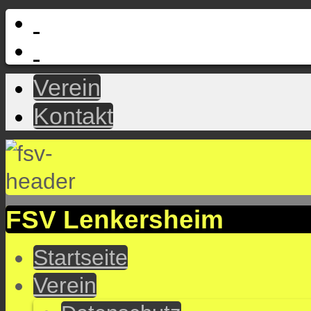
Verein
Kontakt
FSV Lenkersheim
Startseite
Verein