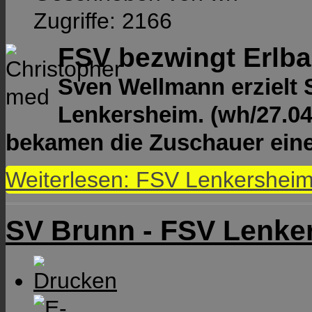
Zugriffe: 2166
FSV bezwingt Erlba
Sven Wellmann erzielt 
Lenkersheim. (wh/27.04
bekamen die Zuschauer einen
Weiterlesen: FSV Lenkersheim 
SV Brunn - FSV Lenke