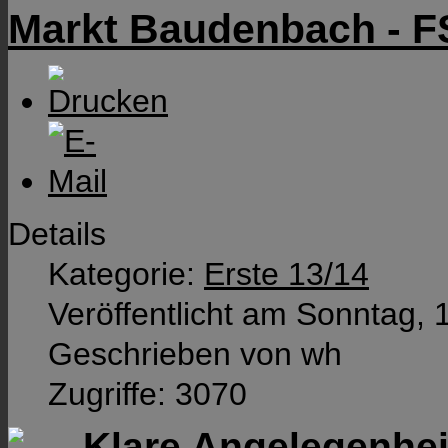
Markt Baudenbach - F
Details
Kategorie:
Erste 13/14
Veröffentlicht am Sonntag, 
Geschrieben von wh
Zugriffe: 3070
Klare Angelegenhei