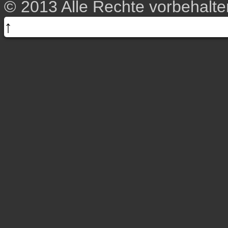
© 2013 Alle Rechte vorbehalt
↑