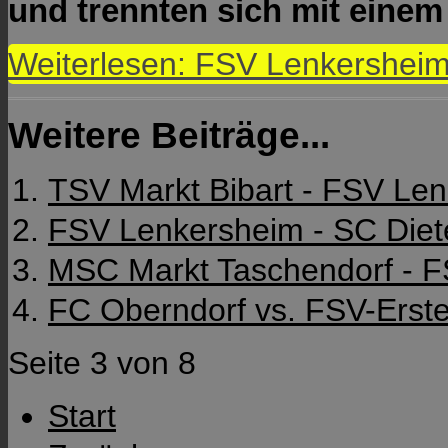
und trennten sich mit einem
Weiterlesen: FSV Lenkersheim
Weitere Beiträge...
TSV Markt Bibart - FSV Le
FSV Lenkersheim - SC Diet
MSC Markt Taschendorf - 
FC Oberndorf vs. FSV-Erst
Seite 3 von 8
Start