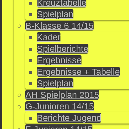
Kreuztabelle
Spielplan
B-Klasse 6 14/15
Kader
Spielberichte
Ergebnisse
Ergebnisse + Tabelle
Spielplan
AH Spielplan 2015
G-Junioren 14/15
Berichte Jugend