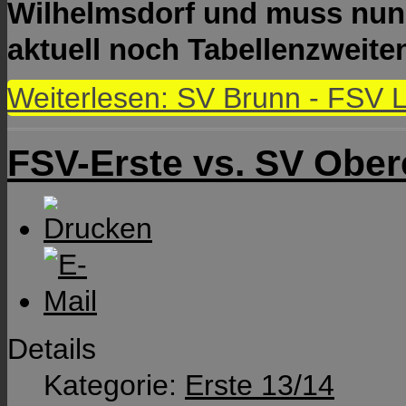
Wilhelmsdorf und muss nun 
aktuell noch Tabellenzweite
Weiterlesen: SV Brunn - FSV 
FSV-Erste vs. SV Obe
Details
Kategorie:
Erste 13/14