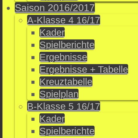
Saison 2016/2017
A-Klasse 4 16/17
Kader
Spielberichte
Ergebnisse
Ergebnisse + Tabelle
Kreuztabelle
Spielplan
B-Klasse 5 16/17
Kader
Spielberichte