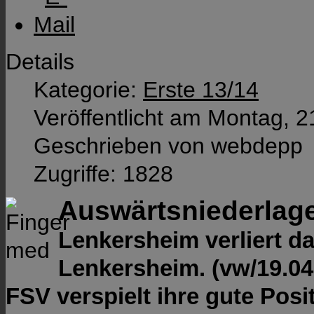
Details
Kategorie:
Erste 13/14
Veröffentlicht am Montag, 2
Geschrieben von webdepp
Zugriffe: 1828
Auswärtsniederlag
Lenkersheim verliert d
Lenkersheim. (vw/19.04
FSV verspielt ihre gute Pos