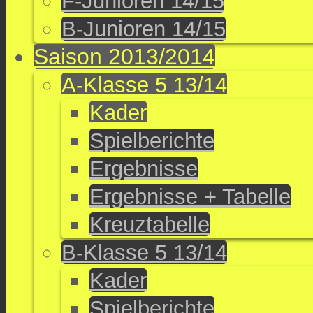
F-Junioren 14/15
B-Junioren 14/15
Saison 2013/2014
A-Klasse 5 13/14
Kader
Spielberichte
Ergebnisse
Ergebnisse + Tabelle
Kreuztabelle
B-Klasse 5 13/14
Kader
Spielberichte