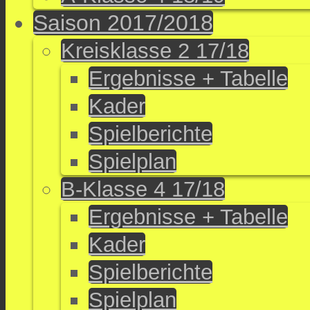
Saison 2017/2018
Kreisklasse 2 17/18
Ergebnisse + Tabelle
Kader
Spielberichte
Spielplan
B-Klasse 4 17/18
Ergebnisse + Tabelle
Kader
Spielberichte
Spielplan