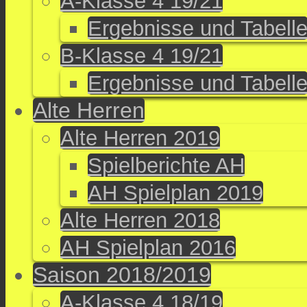
A-Klasse 4 19/21
Ergebnisse und Tabell
B-Klasse 4 19/21
Ergebnisse und Tabell
Alte Herren
Alte Herren 2019
Spielberichte AH
AH Spielplan 2019
Alte Herren 2018
AH Spielplan 2016
Saison 2018/2019
A-Klasse 4 18/19