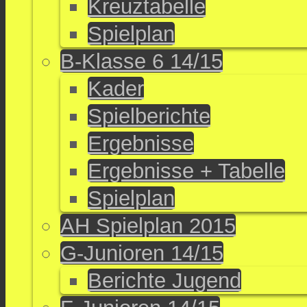
Kreuztabelle
Spielplan
B-Klasse 6 14/15
Kader
Spielberichte
Ergebnisse
Ergebnisse + Tabelle
Spielplan
AH Spielplan 2015
G-Junioren 14/15
Berichte Jugend