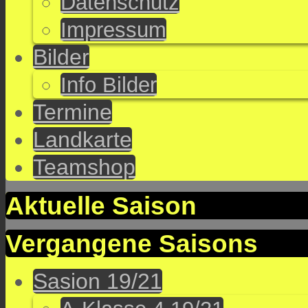
Datenschutz
Impressum
Bilder
Info Bilder
Termine
Landkarte
Teamshop
Aktuelle Saison
Vergangene Saisons
Sasion 19/21