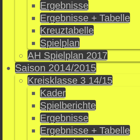
Ergebnisse
Ergebnisse + Tabelle
Kreuztabelle
Spielplan
AH Spielplan 2017
Saison 2014/2015
Kreisklasse 3 14/15
Kader
Spielberichte
Ergebnisse
Ergebnisse + Tabelle