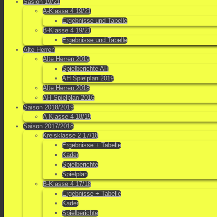
Sasion 19/21
A-Klasse 4 19/21
Ergebnisse und Tabelle
B-Klasse 4 19/21
Ergebnisse und Tabelle
Alte Herren
Alte Herren 2019
Spielberichte AH
AH Spielplan 2019
Alte Herren 2018
AH Spielplan 2016
Saison 2018/2019
A-Klasse 4 18/19
Saison 2017/2018
Kreisklasse 2 17/18
Ergebnisse + Tabelle
Kader
Spielberichte
Spielplan
B-Klasse 4 17/18
Ergebnisse + Tabelle
Kader
Spielberichte