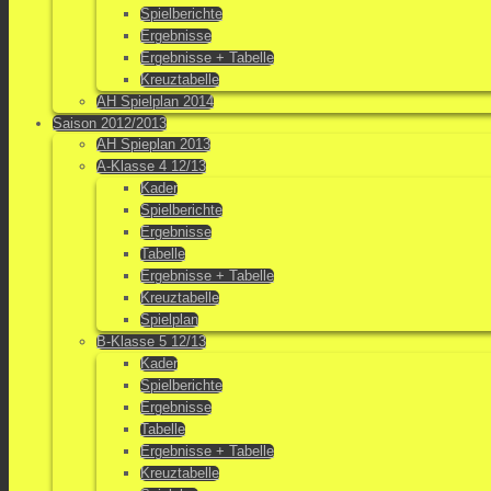
Spielberichte
Ergebnisse
Ergebnisse + Tabelle
Kreuztabelle
AH Spielplan 2014
Saison 2012/2013
AH Spieplan 2013
A-Klasse 4 12/13
Kader
Spielberichte
Ergebnisse
Tabelle
Ergebnisse + Tabelle
Kreuztabelle
Spielplan
B-Klasse 5 12/13
Kader
Spielberichte
Ergebnisse
Tabelle
Ergebnisse + Tabelle
Kreuztabelle