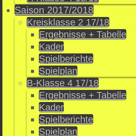
Saison 2017/2018
Kreisklasse 2 17/18
Ergebnisse + Tabelle
Kader
Spielberichte
Spielplan
B-Klasse 4 17/18
Ergebnisse + Tabelle
Kader
Spielberichte
Spielplan