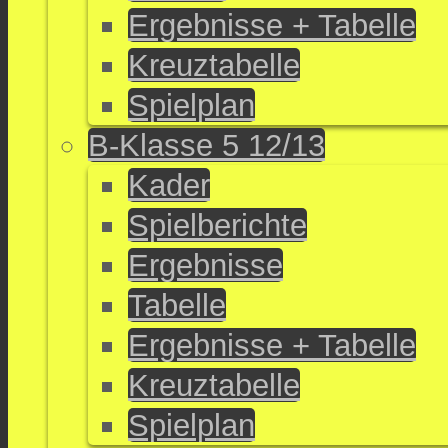
Ergebnisse + Tabelle
Kreuztabelle
Spielplan
B-Klasse 5 12/13
Kader
Spielberichte
Ergebnisse
Tabelle
Ergebnisse + Tabelle
Kreuztabelle
Spielplan