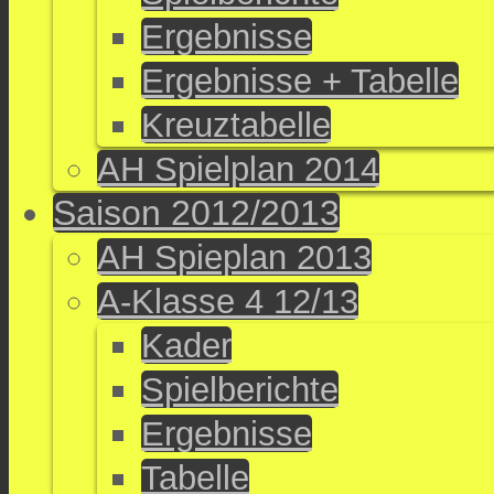
Ergebnisse
Ergebnisse + Tabelle
Kreuztabelle
AH Spielplan 2014
Saison 2012/2013
AH Spieplan 2013
A-Klasse 4 12/13
Kader
Spielberichte
Ergebnisse
Tabelle