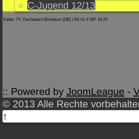
C-Jugend 12/13
Kader: FC Dachsbach-Birnbaum [DB] | AK-Gr 4 N/F 19-20
:: Powered by
JoomLeague
-
V
© 2013 Alle Rechte vorbehalt
↑