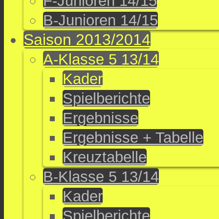
F-Junioren 14/15
B-Junioren 14/15
Saison 2013/2014
A-Klasse 5 13/14
Kader
Spielberichte
Ergebnisse
Ergebnisse + Tabelle
Kreuztabelle
B-Klasse 5 13/14
Kader
Spielberichte