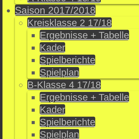
Saison 2017/2018
Kreisklasse 2 17/18
Ergebnisse + Tabelle
Kader
Spielberichte
Spielplan
B-Klasse 4 17/18
Ergebnisse + Tabelle
Kader
Spielberichte
Spielplan