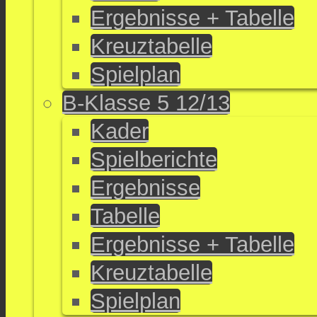
Ergebnisse + Tabelle
Kreuztabelle
Spielplan
B-Klasse 5 12/13
Kader
Spielberichte
Ergebnisse
Tabelle
Ergebnisse + Tabelle
Kreuztabelle
Spielplan