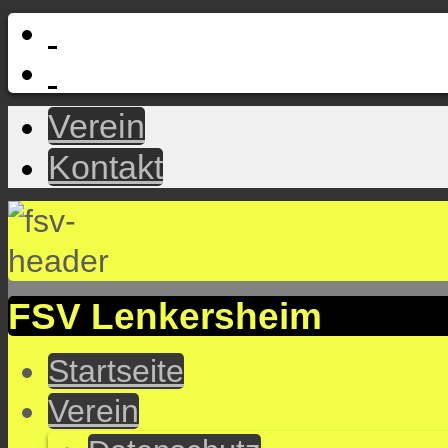
Verein
Kontakt
FSV Lenkersheim
Startseite
Verein