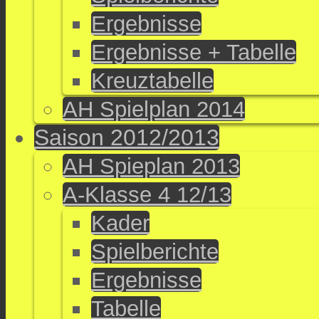
Ergebnisse
Ergebnisse + Tabelle
Kreuztabelle
AH Spielplan 2014
Saison 2012/2013
AH Spieplan 2013
A-Klasse 4 12/13
Kader
Spielberichte
Ergebnisse
Tabelle