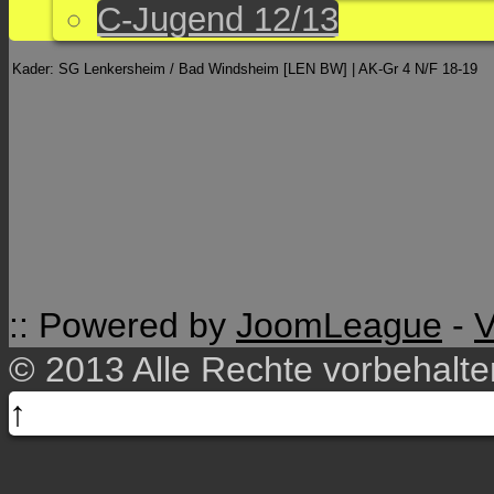
C-Jugend 12/13
Kader: SG Lenkersheim / Bad Windsheim [LEN BW] | AK-Gr 4 N/F 18-19
:: Powered by
JoomLeague
-
V
© 2013 Alle Rechte vorbehalt
↑