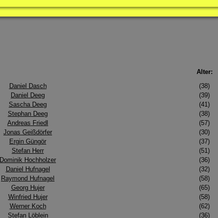
Alter:
Daniel Dasch
(38)
Daniel Deeg
(39)
Sascha Deeg
(41)
Stephan Deeg
(38)
Andreas Friedl
(57)
Jonas Geißdörfer
(30)
Ergin Güngör
(37)
Stefan Herr
(51)
Dominik Hochholzer
(36)
Daniel Hufnagel
(32)
Raymond Hufnagel
(58)
Georg Hujer
(65)
Winfried Hujer
(58)
Werner Koch
(62)
Stefan Löblein
(36)