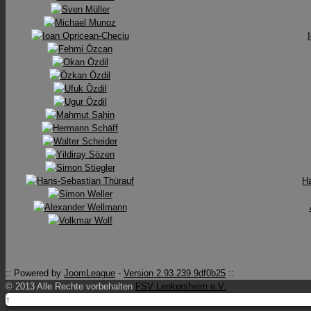
Ha
:: Powered by
JoomLeague
-
Version 2.93.239.9df0b25
::
© 2013 Alle Rechte vorbehalten
FSV Lenkersheim e.V.
↑