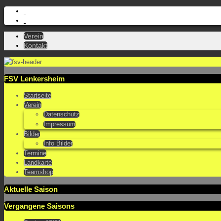
Verein
Kontakt
FSV Lenkersheim
Startseite
Verein
Datenschutz
Impressum
Bilder
Info Bilder
Termine
Landkarte
Teamshop
Aktuelle Saison
Vergangene Saisons