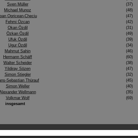
Sven Müller
(37)
Michael Munoz
(48)
Ioan Opricean-Checiu
(47)
Fehmi Özcan
(42)
Okan Özdil
(31)
Özkan Özdil
(49)
Ufuk Özdil
(39)
Ugur Özdil
(34)
Mahmut Sahin
(46)
Hermann Schäff
(60)
Walter Scheider
(38)
Yildiray Sözen
(47)
Simon Stiegler
(32)
ns-Sebastian Thürauf
(45)
Simon Weller
(40)
Alexander Wellmann
(35)
Volkmar Wolf
(69)
insgesamt