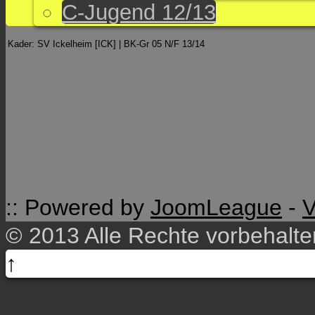
C-Jugend 12/13
Kader: SV Ickelheim [ICK] | BK-Gr 05 N/F 13/14
:: Powered by
JoomLeague
-
V
© 2013 Alle Rechte vorbehalt
↑