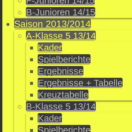
F-Junioren 14/15
B-Junioren 14/15
Saison 2013/2014
A-Klasse 5 13/14
Kader
Spielberichte
Ergebnisse
Ergebnisse + Tabelle
Kreuztabelle
B-Klasse 5 13/14
Kader
Spielberichte