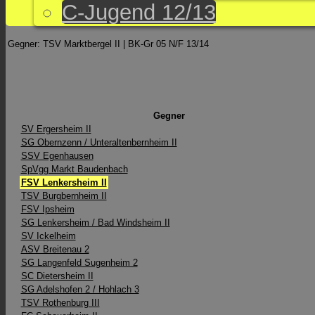
C-Jugend 12/13
Gegner: TSV Marktbergel II | BK-Gr 05 N/F 13/14
Gegner
SV Ergersheim II
SG Obernzenn /​ Unteraltenbernheim II
SSV Egenhausen
SpVgg Markt Baudenbach
FSV Lenkersheim II
TSV Burgbernheim II
FSV Ipsheim
SG Lenkersheim / Bad Windsheim II
SV Ickelheim
ASV Breitenau 2
SG Langenfeld Sugenheim 2
SC Dietersheim II
SG Adelshofen 2 / Hohlach 3
TSV Rothenburg III