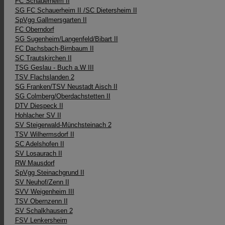
FC Schauerheim II
SG FC Schauerheim II /​SC Dietersheim II
SpVgg Gallmersgarten II
FC Oberndorf
SG Sugenheim/Langenfeld/Bibart II
FC Dachsbach-Birnbaum II
SC Trautskirchen II
TSG Geslau - Buch a.W III
TSV Flachslanden 2
SG Franken/TSV Neustadt Aisch II
SG Colmberg/​Oberdachstetten II
DTV Diespeck II
Hohlacher SV II
SV Steigerwald-Münchsteinach 2
TSV Wilhermsdorf II
SC Adelshofen II
SV Losaurach II
RW Mausdorf
SpVgg Steinachgrund II
SV Neuhof/Zenn II
SVV Weigenheim III
TSV Obernzenn II
SV Schalkhausen 2
FSV Lenkersheim