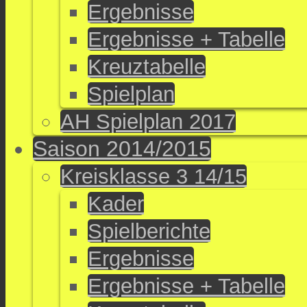
Ergebnisse
Ergebnisse + Tabelle
Kreuztabelle
Spielplan
AH Spielplan 2017
Saison 2014/2015
Kreisklasse 3 14/15
Kader
Spielberichte
Ergebnisse
Ergebnisse + Tabelle