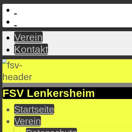
Verein
Kontakt
FSV Lenkersheim
Startseite
Verein