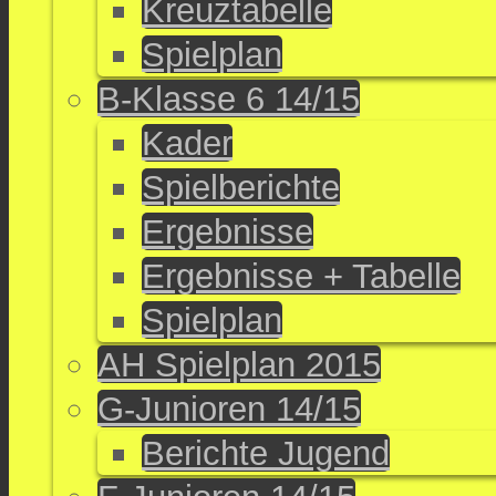
Kreuztabelle
Spielplan
B-Klasse 6 14/15
Kader
Spielberichte
Ergebnisse
Ergebnisse + Tabelle
Spielplan
AH Spielplan 2015
G-Junioren 14/15
Berichte Jugend