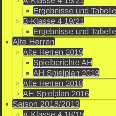
A-Klasse 4 19/21
Ergebnisse und Tabell
B-Klasse 4 19/21
Ergebnisse und Tabell
Alte Herren
Alte Herren 2019
Spielberichte AH
AH Spielplan 2019
Alte Herren 2018
AH Spielplan 2016
Saison 2018/2019
A-Klasse 4 18/19