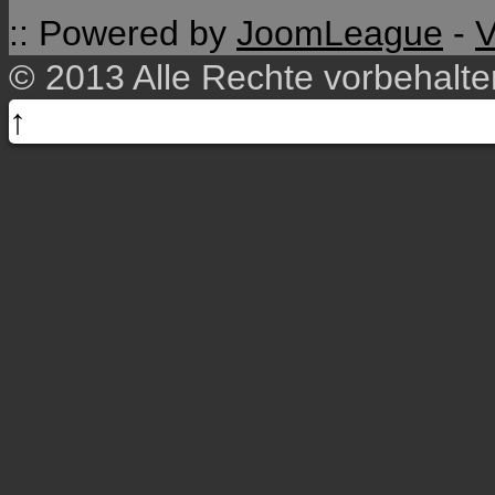
:: Powered by
JoomLeague
-
V
© 2013 Alle Rechte vorbehalt
↑