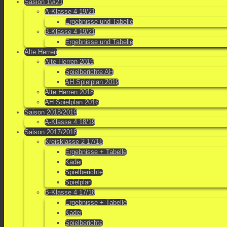
Sasion 19/21
A-Klasse 4 19/21
Ergebnisse und Tabelle
B-Klasse 4 19/21
Ergebnisse und Tabelle
Alte Herren
Alte Herren 2019
Spielberichte AH
AH Spielplan 2019
Alte Herren 2018
AH Spielplan 2016
Saison 2018/2019
A-Klasse 4 18/19
Saison 2017/2018
Kreisklasse 2 17/18
Ergebnisse + Tabelle
Kader
Spielberichte
Spielplan
B-Klasse 4 17/18
Ergebnisse + Tabelle
Kader
Spielberichte