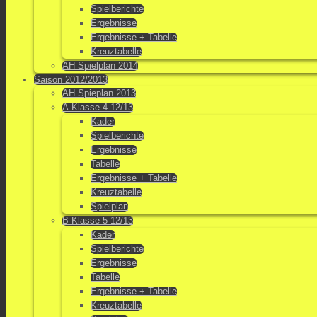
Spielberichte
Ergebnisse
Ergebnisse + Tabelle
Kreuztabelle
AH Spielplan 2014
Saison 2012/2013
AH Spieplan 2013
A-Klasse 4 12/13
Kader
Spielberichte
Ergebnisse
Tabelle
Ergebnisse + Tabelle
Kreuztabelle
Spielplan
B-Klasse 5 12/13
Kader
Spielberichte
Ergebnisse
Tabelle
Ergebnisse + Tabelle
Kreuztabelle