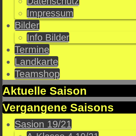
Datenschutz
Impressum
Bilder
Info Bilder
Termine
Landkarte
Teamshop
Aktuelle Saison
Vergangene Saisons
Sasion 19/21