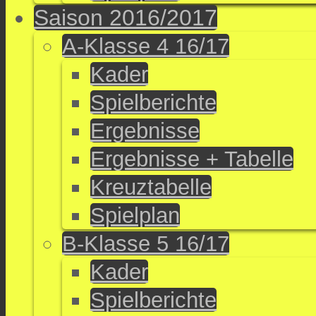
Saison 2016/2017
A-Klasse 4 16/17
Kader
Spielberichte
Ergebnisse
Ergebnisse + Tabelle
Kreuztabelle
Spielplan
B-Klasse 5 16/17
Kader
Spielberichte