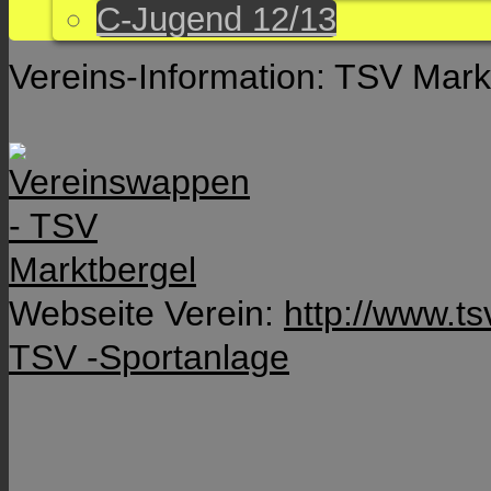
C-Jugend 12/13
Vereins-Information: TSV Mark
Webseite Verein:
http://www.t
TSV -Sportanlage