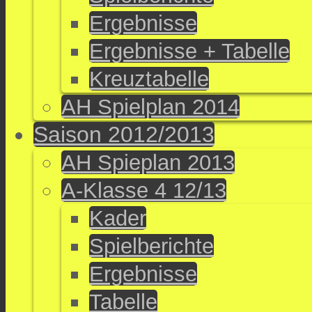
Ergebnisse
Ergebnisse + Tabelle
Kreuztabelle
AH Spielplan 2014
Saison 2012/2013
AH Spieplan 2013
A-Klasse 4 12/13
Kader
Spielberichte
Ergebnisse
Tabelle