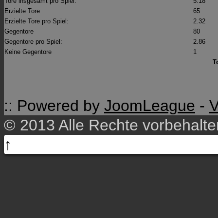
Tore insgesamt pro Spiel:
5.18
Erzielte Tore
65
Erzielte Tore pro Spiel:
2.32
Gegentore
80
Gegentore pro Spiel:
2.86
Keine Gegentore
1
T
:: Powered by
JoomLeague
-
V
© 2013 Alle Rechte vorbehalt
↑