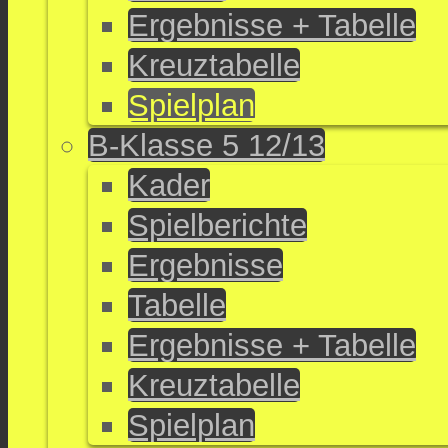
Ergebnisse + Tabelle
Kreuztabelle
Spielplan
B-Klasse 5 12/13
Kader
Spielberichte
Ergebnisse
Tabelle
Ergebnisse + Tabelle
Kreuztabelle
Spielplan