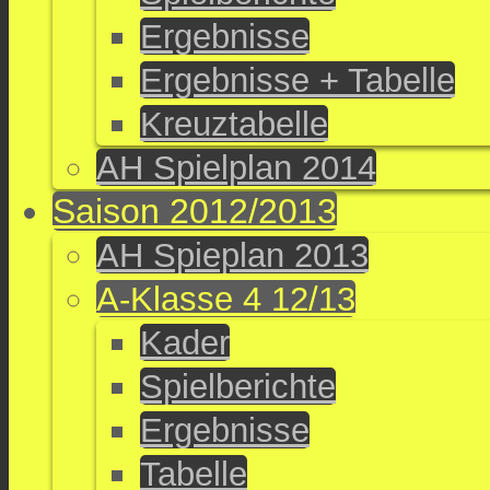
Ergebnisse
Ergebnisse + Tabelle
Kreuztabelle
AH Spielplan 2014
Saison 2012/2013
AH Spieplan 2013
A-Klasse 4 12/13
Kader
Spielberichte
Ergebnisse
Tabelle