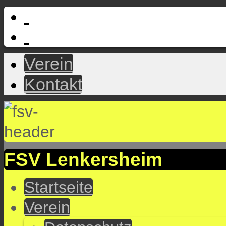
Verein
Kontakt
FSV Lenkersheim
Startseite
Verein