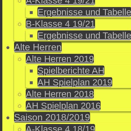
A-Klasse 4 19/21
Ergebnisse und Tabell
B-Klasse 4 19/21
Ergebnisse und Tabell
Alte Herren
Alte Herren 2019
Spielberichte AH
AH Spielplan 2019
Alte Herren 2018
AH Spielplan 2016
Saison 2018/2019
A-Klasse 4 18/19