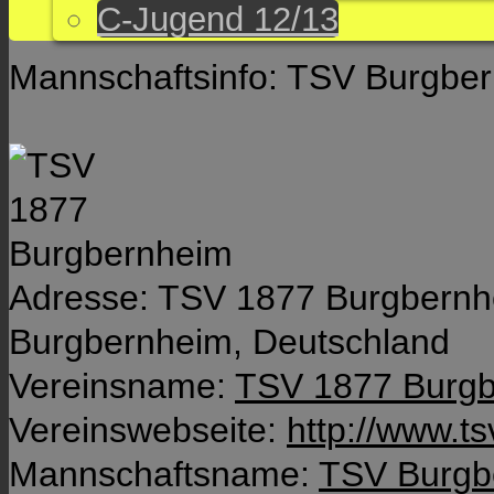
C-Jugend 12/13
Mannschaftsinfo: TSV Burgber
Adresse:
TSV 1877 Burgbernh
Burgbernheim,
Deutschland
Vereinsname:
TSV 1877 Burg
Vereinswebseite:
http://www.t
Mannschaftsname:
TSV Burgb