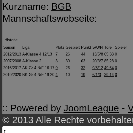
Kurzname:
BGB
Mannschaftswebseite:
Historie
Saison
Liga
Platz
Gespielt
Punkt
S/U/N
Tore
Spieler
2012/2013
A-Klasse 4 12/13
7
26
44
13/5/8
65:33
0
2007/2008
A-Klasse 2
3
30
63
20/3/7
85:28
0
2016/2017
AK-Gr 4 N/F 16-17
9
26
32
9/5/12
49:64
0
2019/2020
BK-Gr 4 N/F 19-20
4
10
19
6/1/3
39:14
0
:: Powered by
JoomLeague
-
V
© 2013 Alle Rechte vorbehalt
↑