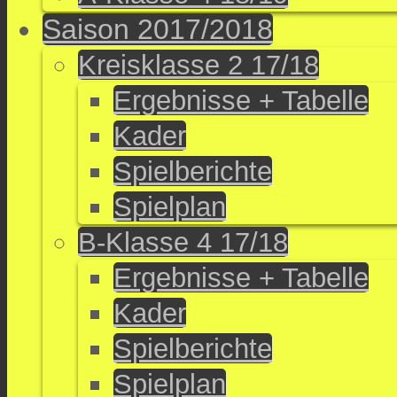
Saison 2017/2018
Kreisklasse 2 17/18
Ergebnisse + Tabelle
Kader
Spielberichte
Spielplan
B-Klasse 4 17/18
Ergebnisse + Tabelle
Kader
Spielberichte
Spielplan